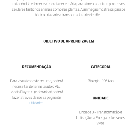
mitocôndria e fornece a energia necessária para alimentar outros processos
celulares tanto nos animais como nas plantas. A animação mostra os passos
básicos da cadeia transportadora de eletrões.
OBJETIVO DE APRENDIZAGEM
RECOMENDAÇÃO
CATEGORIA
Para visualizar este recurso, poderá
Biologia - 10º Ano
necessitar de ter instalado o VLC
Media Player, cujo download poderá
fazer através da nossa página de
UNIDADE
utilidades
.
Unidade 3 - Transformação e
Utilização da Energia pelos seres
vivos