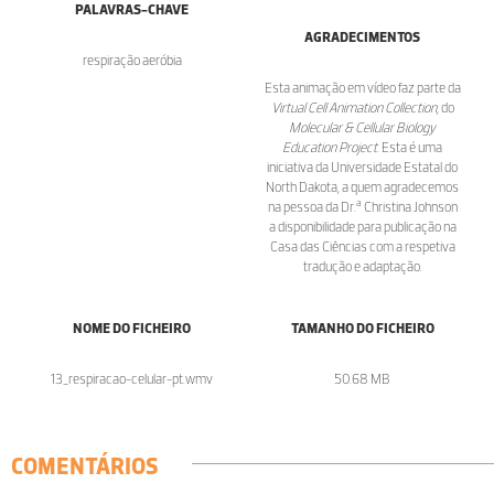
PALAVRAS-CHAVE
AGRADECIMENTOS
respiração aeróbia
Esta animação em vídeo faz parte da
Virtual Cell Animation Collection
, do
Molecular & Cellular Biology
Education Project
. Esta é uma
iniciativa da Universidade Estatal do
North Dakota, a quem agradecemos
a
na pessoa da Dr.
Christina Johnson
a disponibilidade para publicação na
Casa das Ciências com a respetiva
tradução e adaptação.
NOME DO FICHEIRO
TAMANHO DO FICHEIRO
13_respiracao-celular-pt.wmv
50.68 MB
COMENTÁRIOS