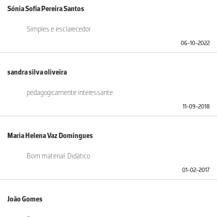
Sónia Sofia Pereira Santos
Simples e esclarecedor.
06-10-2022
sandra silva oliveira
pedagogicamente interessante
11-09-2018
Maria Helena Vaz Domingues
Bom material. Didático
01-02-2017
João Gomes