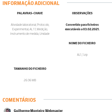
INFORMAÇÃO ADICIONAL
PALAVRAS-CHAVE
OBSERVAÇÕES
Atividade laboratorial, Protocolo,
Convertido para ficheiros
Experimental, AL 1.1, Medição,
executáveis a 03.02.2021.
Instrumento de medida, Unidade
NOME DO FICHEIRO
AL1_1.zip
TAMANHO DO FICHEIRO
26.06 MB
COMENTÁRIOS
Guilherme Monteiro Webmaster