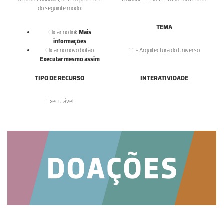
do seguinte modo:
TEMA
Clicar no link
Mais
informações
Clicar no novo botão
1.1. - Arquitectura do Universo
Executar mesmo assim
TIPO DE RECURSO
INTERATIVIDADE
Executável