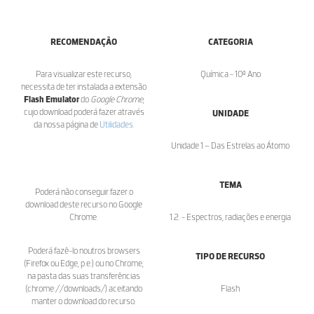
RECOMENDAÇÃO
CATEGORIA
Para visualizar este recurso,
Química - 10º Ano
necessita de ter instalada a extensão
Flash Emulator
do
Google Chrome
,
cujo download poderá fazer através
UNIDADE
da nossa página de
Utilidades
.
Unidade 1 – Das Estrelas ao Átomo
TEMA
Poderá não conseguir fazer o
download deste recurso no Google
Chrome.
1.2. - Espectros, radiações e energia
Poderá fazê-lo noutros browsers
TIPO DE RECURSO
(Firefox ou Edge, p.e.) ou no Chrome,
na pasta das suas transferências
(chrome://downloads/) aceitando
Flash
manter o download do recurso.