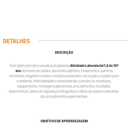
DETALHES
DESCRIÇÃO
Este objeto permite a visualização global da
Atividade Laboratorial 1.2 do 10º
ano
do ensino secundário. Apresenta objetivos, fundamentos químicos
envolvidos, reagentes usados e resíduos produzidos, riscos para a saúde e para
o ambiente, inflamabilidade e reatividade das substâncias envolvidas,
equipamentos, montagens laboratoriais, procedimentos, resultados
experimentais, dados de segurança e fotografias e vídeos de aspetos relevantes
dos procedimentos experimentais.
OBJETIVO DE APRENDIZAGEM