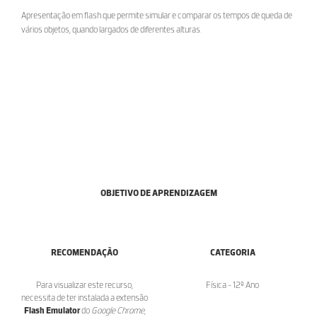
Apresentação em flash que permite simular e comparar os tempos de queda de
vários objetos, quando largados de diferentes alturas.
OBJETIVO DE APRENDIZAGEM
RECOMENDAÇÃO
CATEGORIA
Para visualizar este recurso,
Física - 12º Ano
necessita de ter instalada a extensão
Flash Emulator
do
Google Chrome
,