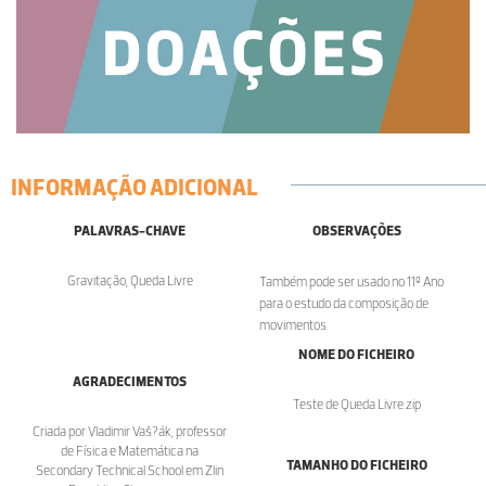
INFORMAÇÃO ADICIONAL
PALAVRAS-CHAVE
OBSERVAÇÕES
Gravitação, Queda Livre
Também pode ser usado no 11º Ano
para o estudo da composição de
movimentos.
NOME DO FICHEIRO
AGRADECIMENTOS
Teste de Queda Livre.zip
Criada por Vladimir Vaš?ák, professor
de Física e Matemática na
TAMANHO DO FICHEIRO
Secondary Technical School em Zlin