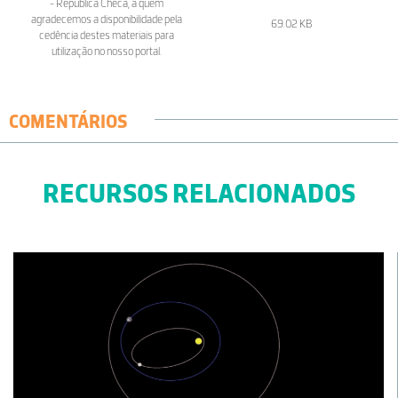
- Republica Checa, a quem
agradecemos a disponibilidade pela
69.02 KB
cedência destes materiais para
utilização no nosso portal.
COMENTÁRIOS
RECURSOS RELACIONADOS