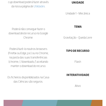
cujo download poderá fazer através
UNIDADE
da nossa página de
Utilidades
.
Unidade 1 - Mecânica
TEMA
Poderá não conseguir fazer o
download deste recurso no Google
Chrome.
Gravitação - Queda Livre
Poderá fazê-lo noutros browsers
TIPO DE RECURSO
(Firefox ou Edge, p.e.) ou no Chrome,
na pasta das suas transferências
(chrome://downloads/) aceitando
Flash
manter o download do recurso.
INTERATIVIDADE
Os ficheiros disponibilizados na Casa
das Ciências são seguros.
Ativo