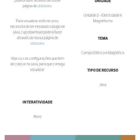
poderá fazer através da nossa
UNIDADE
página de
utilidades
.
Unidade 2 - Eletricidade e
Para visualizar este recurso,
Magnetismo
necessita de ter instalado o plugin de
Java, cujo download poderá fazer
através da nossa página de
TEMA
utilidades
.
Campo Elétrico e Magnético
Veja
aqui
as configurações que tem
de colocar no Java, para que consiga
visualizar.
TIPO DE RECURSO
Java
INTERATIVIDADE
Ativo