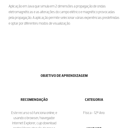
Aplicação em Java que simula em 2 dimensões a propagação de ondas
eletromagnéticas e as alterações do campo elétrico e magnético provocadas
pela propagação. A aplicação permite selecionar várias experiências predefinidas
e optar por diferentes modos de visualização.
OBJETIVO DE APRENDIZAGEM
RECOMENDAÇÃO
CATEGORIA
Este recurso só funciona online, e
Física - 12º Ano
usando o browser/navegador
Internet Explorer, cujo download