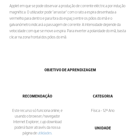
Applet em que se pode observar a produção de corrente eléctrica por indução
magnética. O utilizador pode "arrastar" com o rato a espira desenhada a
vermelho para dentro e para fora do espaço entre os pólos do imã e o
galvanómetro indicará a passagem de corrente. A Intensidade depende da
velocidade com que se move a espira. Para inverter a polaridade do imã, basta
clicar na zona frontal dos pólos do imã.
OBJETIVO DE APRENDIZAGEM
RECOMENDAÇÃO
CATEGORIA
Este recurso só funciona online, e
Física - 12º Ano
usando o browser/navegador
Internet Explorer, cujo download
poderá fazer através da nossa
UNIDADE
página de
utilidades
.