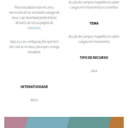
Acção de campos magnéticos sobre
Para visualizar este recurso,
cargas em movimento e correntes
necessita de ter instalado o plugin de
Java, cujo download poderá fazer
através da nossa página de
TEMA
utilidades
.
Acção de campos magnéticos sobre
Veja
aqui
as configurações que tem
cargas em movimento
de colocar no Java, para que consiga
visualizar.
TIPO DE RECURSO
Java
INTERATIVIDADE
Ativo