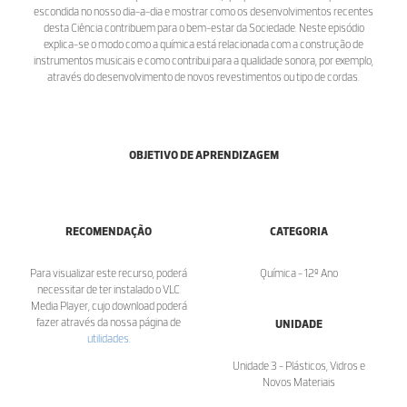
escondida no nosso dia-a-dia e mostrar como os desenvolvimentos recentes
desta Ciência contribuem para o bem-estar da Sociedade. Neste episódio
explica-se o modo como a química está relacionada com a construção de
instrumentos musicais e como contribui para a qualidade sonora, por exemplo,
através do desenvolvimento de novos revestimentos ou tipo de cordas.
OBJETIVO DE APRENDIZAGEM
RECOMENDAÇÃO
CATEGORIA
Para visualizar este recurso, poderá
Química - 12º Ano
necessitar de ter instalado o VLC
Media Player, cujo download poderá
fazer através da nossa página de
UNIDADE
utilidades
.
Unidade 3 - Plásticos, Vidros e
Novos Materiais