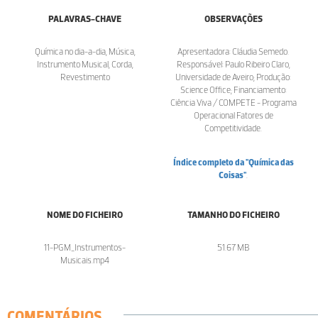
PALAVRAS-CHAVE
OBSERVAÇÕES
Química no dia-a-dia, Música,
Apresentadora: Cláudia Semedo.
Instrumento Musical, Corda,
Responsável: Paulo Ribeiro Claro,
Revestimento
Universidade de Aveiro; Produção:
Science Office; Financiamento:
Ciência Viva / COMPETE - Programa
Operacional Fatores de
Competitividade.
Índice completo da "Química das
Coisas"
.
NOME DO FICHEIRO
TAMANHO DO FICHEIRO
11-PGM_Instrumentos-
51.67 MB
Musicais.mp4
COMENTÁRIOS