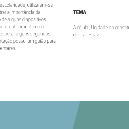
escolaridade, utilizaram-se
rar a importância da
TEMA
o de alguns diapositivos
m automaticamente umas
A célula , Unidade na consti
o esperar alguns segundos
dos seres vivos
ntação possui um guião para
entares.