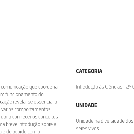
CATEGORIA
de comunicação que coordena
Introdução às Ciências - 2º C
bom funcionamento do
cação revela-se essencial a
UNIDADE
or vários comportamentos
dar a conhecer os conceitos
Unidade na diversidade dos
uma breve introdução sobre a
seres vivos
va e de acordo com o