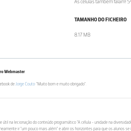
As células também falam! 5º
TAMANHO DO FICHEIRO
8.17 MB
iro Webmaster
cebook de
Jorge Couto
: "Muito bom e muito obrigado".
e útil na lecionação do conteúdo programático "A célula - unidade na diversidad
neamente ir "um pouco mais além" e abrir os horizontes para que os alunos se