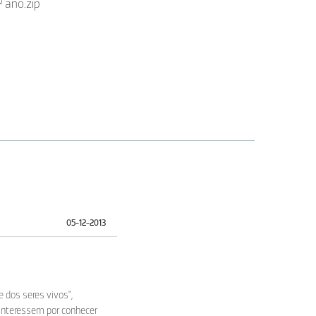
 ano.zip
05-12-2013
e dos seres vivos",
 interessem por conhecer