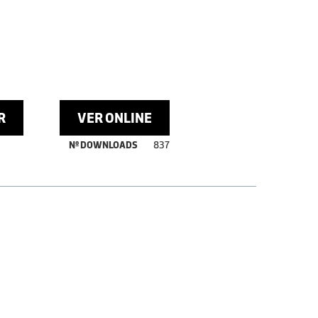
R
VER ONLINE
Nº DOWNLOADS
837