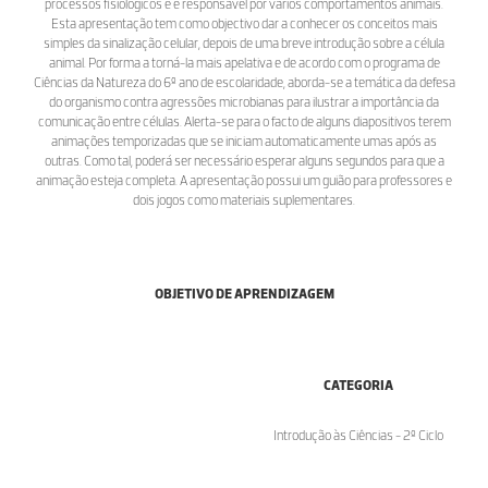
processos fisiológicos e é responsável por vários comportamentos animais.
Esta apresentação tem como objectivo dar a conhecer os conceitos mais
simples da sinalização celular, depois de uma breve introdução sobre a célula
animal. Por forma a torná-la mais apelativa e de acordo com o programa de
Ciências da Natureza do 6º ano de escolaridade, aborda-se a temática da defesa
do organismo contra agressões microbianas para ilustrar a importância da
comunicação entre células. Alerta-se para o facto de alguns diapositivos terem
animações temporizadas que se iniciam automaticamente umas após as
outras. Como tal, poderá ser necessário esperar alguns segundos para que a
animação esteja completa. A apresentação possui um guião para professores e
dois jogos como materiais suplementares.
OBJETIVO DE APRENDIZAGEM
CATEGORIA
Introdução às Ciências - 2º Ciclo