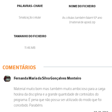
PALAVRAS-CHAVE
NOME DO FICHEIRO
Sinalização celular
As células também falam! 6º ano
(material de apoio).zip
TAMANHO DO FICHEIRO
11.46 MB
COMENTÁRIOS
Fernanda Maria da Silva Gonçalves Monteiro
Material muito bom mas também muito ambicioso para a carga
horária da disciplina e a grande quantidade de conteúdos do
programa. É pena que não possa ser utilizado do modo que foi
concebido. Parabéns