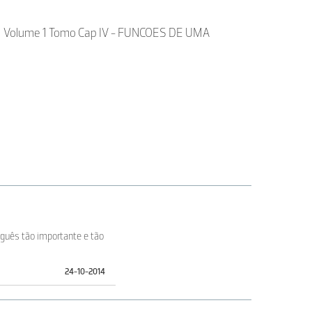
1 Volume 1 Tomo Cap IV - FUNCOES DE UMA
tuguês tão importante e tão
24-10-2014