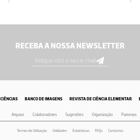
RECEBA A NOSSA NEWSLETTER
CIÊNCIAS
BANCO DE IMAGENS
REVISTA DE CIÊNCIA ELEMENTAR
Arquivo
Colaboradores
Sugestões
Organização
Parcerias
Termos de Utilização
Utilidades
Estatísticas
FAQs
Contactos