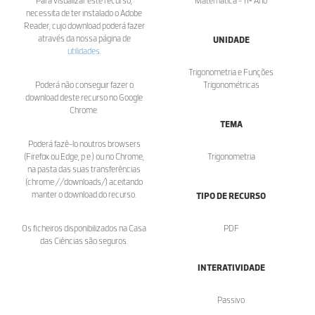
Para visualizar este recurso,
Matemática - 11º Ano
necessita de ter instalado o Adobe
Reader, cujo download poderá fazer
através da nossa página de
UNIDADE
utilidades
.
Trigonometria e Funções
Poderá não conseguir fazer o
Trigonométricas
download deste recurso no Google
Chrome.
TEMA
Poderá fazê-lo noutros browsers
(Firefox ou Edge, p.e.) ou no Chrome,
Trigonometria
na pasta das suas transferências
(chrome://downloads/) aceitando
manter o download do recurso.
TIPO DE RECURSO
Os ficheiros disponibilizados na Casa
PDF
das Ciências são seguros.
INTERATIVIDADE
Passivo