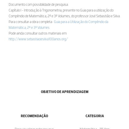
Documento com possibilidade de pesquisa.
Capítulo I - Introdução à Trigonometria, presente no Guia para a utilização do
Compêndio de Matemática, 2º e 3º Volumes, do professor José Sebastião e Silva.
Para consultar a obra completa:
Guia para a Utilização do Compêndio da
Matemática, 2º e 3º Volumes
Pode ainda consultar outros materiais em:
http://www.sebastiaoesilva100anos.org/
OBJETIVO DE APRENDIZAGEM
RECOMENDAÇÃO
CATEGORIA