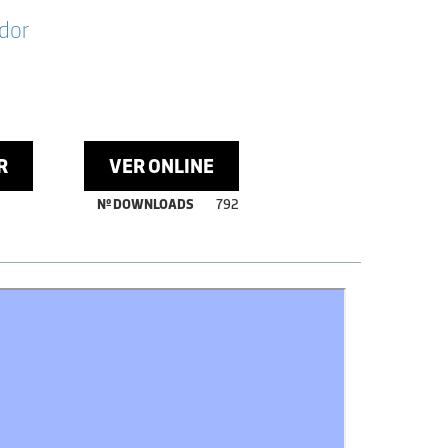
dor
R
VER ONLINE
Nº DOWNLOADS
792