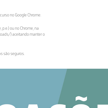
ecurso no Google Chrome.
, p.e.) ou no Chrome, na
loads/) aceitando manter o
as são seguros.