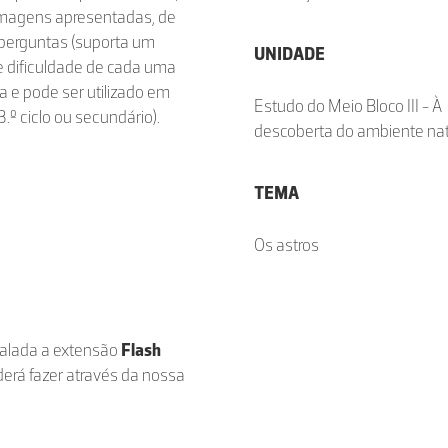
 imagens apresentadas, de
 perguntas (suporta um
UNIDADE
e dificuldade de cada uma
a e pode ser utilizado em
Estudo do Meio Bloco III - À
 3.º ciclo ou secundário).
descoberta do ambiente nat
TEMA
Os astros
stalada a extensão
Flash
derá fazer através da nossa