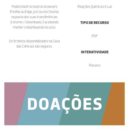
Poderá fazê-lo noutros browsers
Reações Químicas e Luz
(Firefox ou Edge, p.e.) ou no Chrome,
na pasta das suas transferências
(chrome://downloads/) aceitando
TIPO DE RECURSO
manter o download do recurso.
PDF
Os ficheiros disponibilizados na Casa
das Ciências são seguros.
INTERATIVIDADE
Passivo