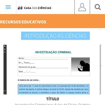
Toggle
navigation
RECURSOS EDUCATIVOS
INTRODUÇÃO ÀS CIÊNCIAS
TÍTULO
Investigação Criminal nas Aulas de Físico-Química