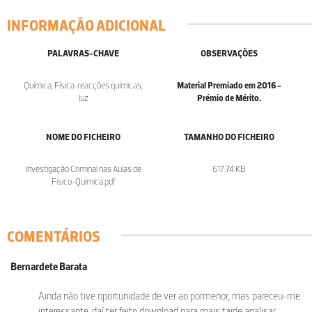
INFORMAÇÃO ADICIONAL
PALAVRAS-CHAVE
OBSERVAÇÕES
Química, Física. reacções químicas,
Material Premiado em 2016 -
luz
Prémio de Mérito.
NOME DO FICHEIRO
TAMANHO DO FICHEIRO
Investigação Criminal nas Aulas de
617.74 KB
Físico-Química.pdf
COMENTÁRIOS
Bernardete Barata
Ainda não tive oportunidade de ver ao pormenor, mas pareceu-me
interessante, daí­ ter feito download para mais tarde analisar...