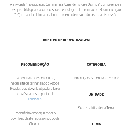
A atividade "Investigação Criminal nas Aulas de Física e Química" compreende a
pesquisa bibliográfica, o recurso às Tecnologias da Informação e Comunicação
(TIC), o trabalho laboratorial, o tratamento de resultados e a sua discussão.
OBJETIVO DE APRENDIZAGEM
RECOMENDAÇÃO
CATEGORIA
Para visualizar este recurso,
Introdução às Ciências - 3º Ciclo
necessita de ter instalado o Adobe
Reader, cujo download poderá fazer
através da nossa página de
UNIDADE
utilidades
.
Sustentabilidade na Terra
Poderá não conseguir fazer o
download deste recurso no Google
Chrome.
TEMA