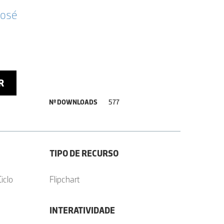
José
R
Nº DOWNLOADS
577
TIPO DE RECURSO
iclo
Flipchart
INTERATIVIDADE