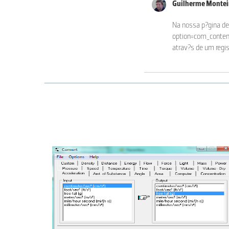
Guilherme Monte
Na nossa p?gina de
option=com_content
atrav?s de um regis