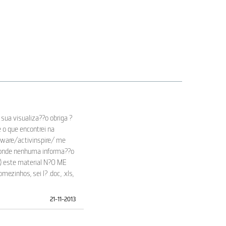
sua visualiza??o obriga ?
 o que encontrei na
ware/activinspire/ me
x onde nenhuma informa??o
) este material N?O ME
inhos, sei l? .doc, .xls,
21-11-2013