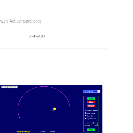
are ActiveInspire, onde
21-11-2013