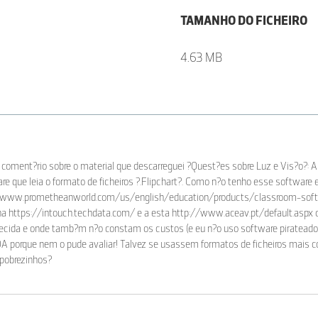
TAMANHO DO FICHEIRO
4.63 MB
coment?rio sobre o material que descarreguei ?Quest?es sobre Luz e Vis?o?: A 
re que leia o formato de ficheiros ?.Flipchart?. Como n?o tenho esse software e
//www.prometheanworld.com/us/english/education/products/classroom-soft
na https://intouch.techdata.com/ e a esta http://www.aceav.pt/default.asp
necida e onde tamb?m n?o constam os custos (e eu n?o uso software pirateado
orque nem o pude avaliar! Talvez se usassem formatos de ficheiros mais comez
a pobrezinhos?