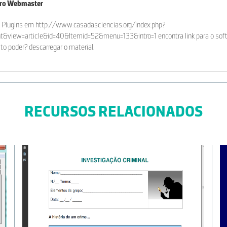
iro Webmaster
 Plugins em http://www.casadasciencias.org/index.php?
&view=article&id=40&Itemid=52&menu=133&intro=1 encontra link para o softw
to poder? descarregar o material.
RECURSOS RELACIONADOS