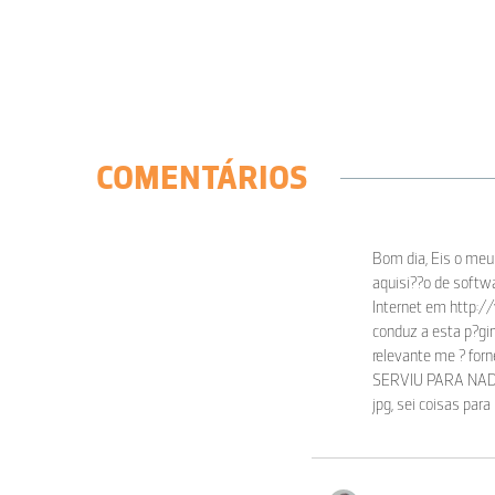
COMENTÁRIOS
Bom dia, Eis o meu 
aquisi??o de softwa
Internet em http:
conduz a esta p?gi
relevante me ? for
SERVIU PARA NADA p
jpg, sei coisas par