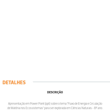
DETALHES
DESCRIÇÃO
Apresentação em Power Point (ppt) sobre o tema "Fluxo de Energia e Circulação
de Matéria nos Ecossistemas" para ser explorada em Ciências Naturais - 8º ano.