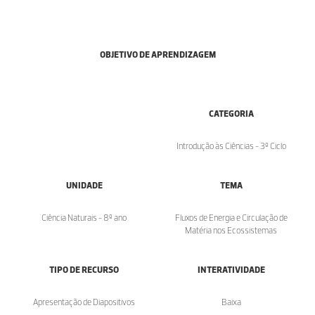
OBJETIVO DE APRENDIZAGEM
CATEGORIA
Introdução às Ciências - 3º Ciclo
UNIDADE
TEMA
Ciência Naturais - 8º ano
Fluxos de Energia e Circulação de
Matéria nos Ecossistemas
TIPO DE RECURSO
INTERATIVIDADE
Apresentação de Diapositivos
Baixa