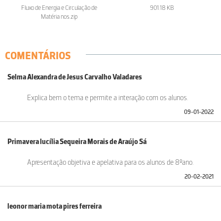
Fluxo de Energia e Circulação de
901.18 KB
Matéria nos.zip
COMENTÁRIOS
Selma Alexandra de Jesus Carvalho Valadares
Explica bem o tema e permite a interação com os alunos.
09-01-2022
Primavera lucília Sequeira Morais de Araújo Sá
Apresentação objetiva e apelativa para os alunos de 8ºano.
20-02-2021
leonor maria mota pires ferreira