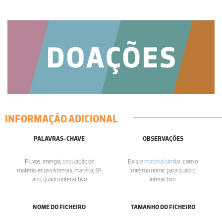
INFORMAÇÃO ADICIONAL
PALAVRAS-CHAVE
OBSERVAÇÕES
Fluxos, energia, circulação de
Existe
material similar
, com o
matéria, ecossistemas, matéria, 8º
mesmo nome, para quadro
ano, quadro interactivo
interactivo.
NOME DO FICHEIRO
TAMANHO DO FICHEIRO