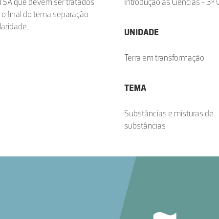
TSA que devem ser tratados
Introdução às Ciências - 3º C
 o final do tema separação
aridade.
UNIDADE
Terra em transformação
TEMA
Substâncias e misturas de
substâncias