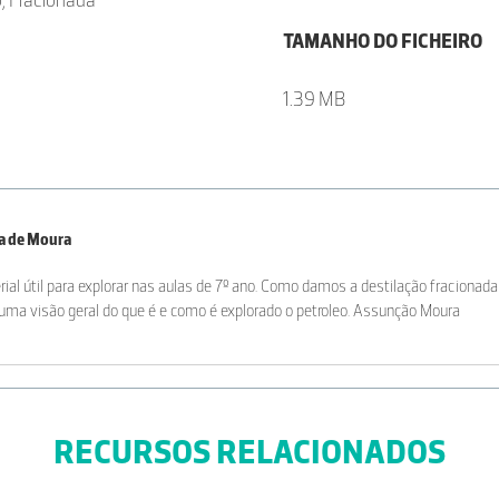
, Fracionada
TAMANHO DO FICHEIRO
1.39 MB
a de Moura
ial útil para explorar nas aulas de 7º ano. Como damos a destilação fracionad
uma visão geral do que é e como é explorado o petroleo. Assunção Moura
RECURSOS RELACIONADOS