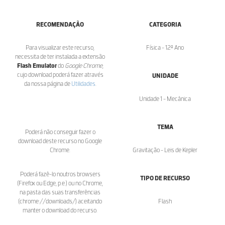
RECOMENDAÇÃO
CATEGORIA
Para visualizar este recurso,
Física - 12º Ano
necessita de ter instalada a extensão
Flash Emulator
do
Google Chrome
,
cujo download poderá fazer através
UNIDADE
da nossa página de
Utilidades
.
Unidade 1 - Mecânica
TEMA
Poderá não conseguir fazer o
download deste recurso no Google
Chrome.
Gravitação - Leis de Kepler
Poderá fazê-lo noutros browsers
TIPO DE RECURSO
(Firefox ou Edge, p.e.) ou no Chrome,
na pasta das suas transferências
(chrome://downloads/) aceitando
Flash
manter o download do recurso.