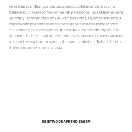
Apresentação em flash que relaciona o período orbital de um planeta com a
distância ao Sol. Criada por Vladimir Vaš?ák, professor de Física e Matemática na
Secondary Technical School em Zlin - Republica Checa, a quem agradecemos a
disponibilidade pela cedência destes materiais para utilização no nosso portal,
esta animação é composta por dois ficheiros flash inseridos em páginas HTML.
No primeiro flash é estudado o movimento dos planetas interiores, enquanto que
no segundo é estudado o movimento dos planetas exteriores. Todos os ficheiros
devem permanecer na mesma pasta.
OBJETIVO DE APRENDIZAGEM