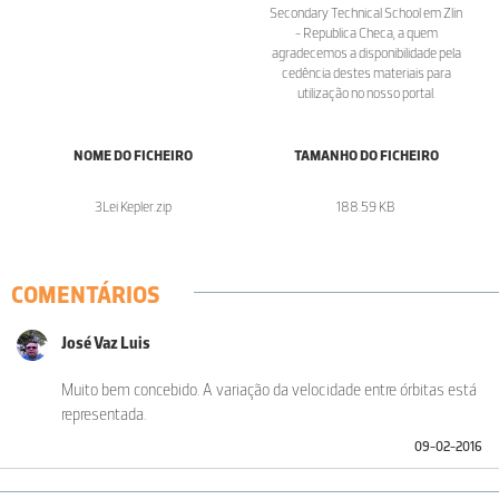
Secondary Technical School em Zlin
- Republica Checa, a quem
agradecemos a disponibilidade pela
cedência destes materiais para
utilização no nosso portal.
NOME DO FICHEIRO
TAMANHO DO FICHEIRO
3Lei Kepler.zip
188.59 KB
COMENTÁRIOS
José Vaz Luis
Muito bem concebido. A variação da velocidade entre órbitas está
representada.
09-02-2016