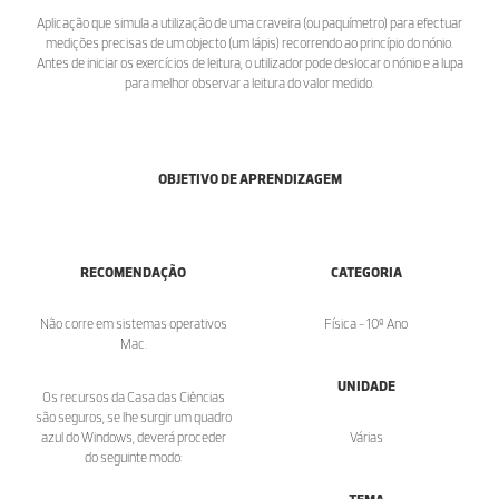
Aplicação que simula a utilização de uma craveira (ou paquímetro) para efectuar
medições precisas de um objecto (um lápis) recorrendo ao princípio do nónio.
Antes de iniciar os exercícios de leitura, o utilizador pode deslocar o nónio e a lupa
para melhor observar a leitura do valor medido.
OBJETIVO DE APRENDIZAGEM
RECOMENDAÇÃO
CATEGORIA
Não corre em sistemas operativos
Física - 10º Ano
Mac.
UNIDADE
Os recursos da Casa das Ciências
são seguros, se lhe surgir um quadro
azul do Windows, deverá proceder
Várias
do seguinte modo: