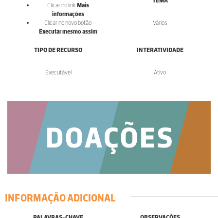
TEMA
Clicar no link
Mais
informações
Clicar no novo botão
Vários
Executar mesmo assim
TIPO DE RECURSO
INTERATIVIDADE
Executável
Ativo
INFORMAÇÃO ADICIONAL
PALAVRAS-CHAVE
OBSERVAÇÕES