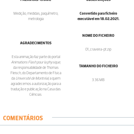
Medição, medidas, paquímetro,
Convertido para ficheiro
metrologia
executável em 18.02.2021.
NOME DO FICHEIRO
AGRADECIMENTOS
01_craveira-pt.zip
Esta animação faz parte do portal
Animations Flash pour la physique
,
TAMANHO DO FICHEIRO
da responsabilidade de Thomas
Fleisch, do Departamento de Física
da
Université de Montréal
, a quem
3.36 MB
agradecemos a autorização para a
tradução e publicação na Casa das
Ciências.
COMENTÁRIOS