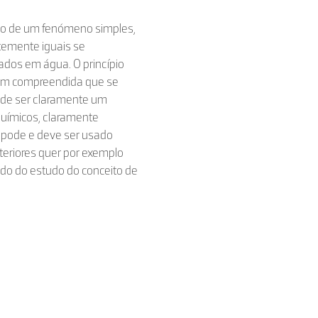
ção de um fenómeno simples,
ntemente iguais se
dos em água. O princípio
em compreendida que se
 de ser claramente um
químicos, claramente
, pode e deve ser usado
teriores quer por exemplo
do do estudo do conceito de