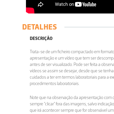
DETALHES
DESCRIÇÃO
Trata-se de um ficheiro compactado em format
apresentação e um vídeo que tem ser descompa
antes de ser visualizado. Pode ser feita a obse
vídeos se assim se desejar, desde que se tenha 
cuidados a ter em termos laboratoriais para a 
procedimentos laboratoriais.
Note que na observação da apresentação com o 
sempre "clicar" fora das imagens, salvo indicaçã
que irá acontecer sempre que for observável um