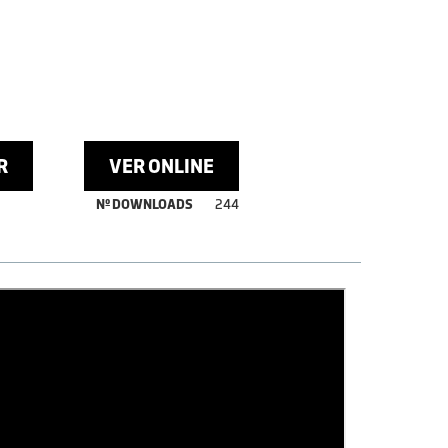
R
VER ONLINE
Nº DOWNLOADS
244