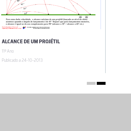
ALCANCE DE UM PROJÉTIL
PROJÉ
11º Ano
11º Ano
Publicado a 24-10-2013
Publica