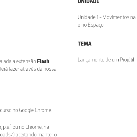
UNIDADE
Unidade 1 - Movimentos na 
e no Espaço
TEMA
Lançamento de um Projétil
stalada a extensão
Flash
derá fazer através da nossa
ecurso no Google Chrome.
, p.e.) ou no Chrome, na
loads/) aceitando manter o