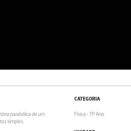
CATEGORIA
tória parabólica de um
Física - 11º Ano
tos simples.