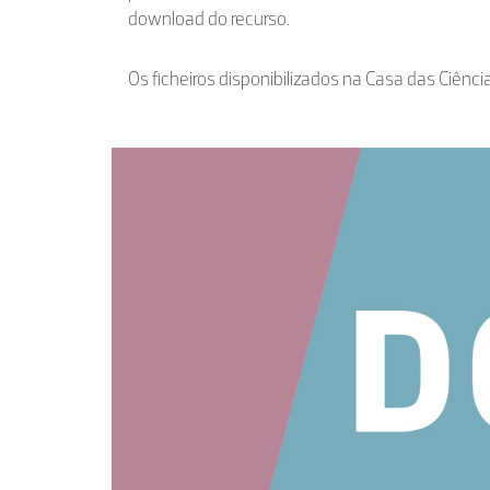
download do recurso.
Os ficheiros disponibilizados na Casa das Ciênci