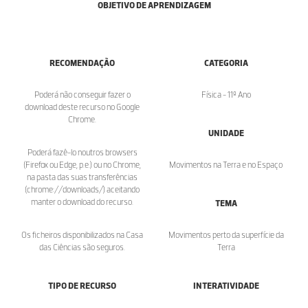
OBJETIVO DE APRENDIZAGEM
RECOMENDAÇÃO
CATEGORIA
Poderá não conseguir fazer o
Física - 11º Ano
download deste recurso no Google
Chrome.
UNIDADE
Poderá fazê-lo noutros browsers
(Firefox ou Edge, p.e.) ou no Chrome,
Movimentos na Terra e no Espaço
na pasta das suas transferências
(chrome://downloads/) aceitando
manter o download do recurso.
TEMA
Os ficheiros disponibilizados na Casa
Movimentos perto da superfície da
das Ciências são seguros.
Terra
TIPO DE RECURSO
INTERATIVIDADE