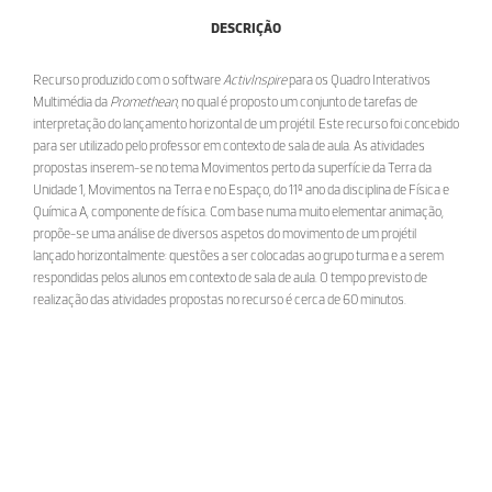
DESCRIÇÃO
Recurso produzido com o software
ActivInspire
para os Quadro Interativos
Multimédia da
Promethean
, no qual é proposto um conjunto de tarefas de
interpretação do lançamento horizontal de um projétil. Este recurso foi concebido
para ser utilizado pelo professor em contexto de sala de aula. As atividades
propostas inserem-se no tema Movimentos perto da superfície da Terra da
Unidade 1, Movimentos na Terra e no Espaço, do 11º ano da disciplina de Física e
Química A, componente de física. Com base numa muito elementar animação,
propõe-se uma análise de diversos aspetos do movimento de um projétil
lançado horizontalmente: questões a ser colocadas ao grupo turma e a serem
respondidas pelos alunos em contexto de sala de aula. O tempo previsto de
realização das atividades propostas no recurso é cerca de 60 minutos.