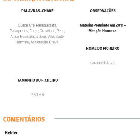
PALAVRAS-CHAVE
OBSERVAÇÕES
Queda livre, Paraquedista,
Material Premiado em 2011 -
Paraquedas, Força, Gravidade, Peso,
Menção Honrosa.
Atrito, Resistência do ar, Velocidade,
Terminal, Aceleração, Grave
NOME DO FICHEIRO
paraquedista.zip
TAMANHO DO FICHEIRO
2.60 MB
COMENTÁRIOS
Helder