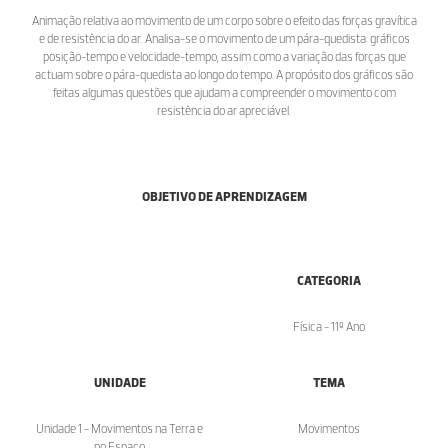
Animação relativa ao movimento de um corpo sobre o efeito das forças gravítica
e de resistência do ar. Analisa-se o movimento de um pára-quedista: gráficos
posição-tempo e velocidade-tempo, assim como a variação das forças que
actuam sobre o pára-quedista ao longo do tempo. A propósito dos gráficos são
feitas algumas questões que ajudam a compreender o movimento com
resistência do ar apreciável.
OBJETIVO DE APRENDIZAGEM
CATEGORIA
Física - 11º Ano
UNIDADE
TEMA
Unidade 1 - Movimentos na Terra e
Movimentos
no Espaço