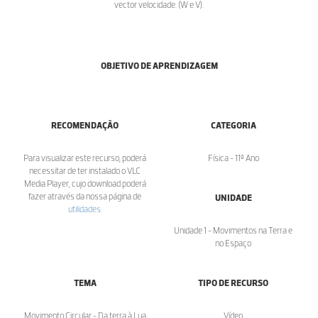
vector velocidade. (W e V).
OBJETIVO DE APRENDIZAGEM
RECOMENDAÇÃO
CATEGORIA
Para visualizar este recurso, poderá
Física - 11º Ano
necessitar de ter instalado o VLC
Media Player, cujo download poderá
fazer através da nossa página de
UNIDADE
utilidades
.
Unidade 1 - Movimentos na Terra e
no Espaço
TEMA
TIPO DE RECURSO
Movimento Circular - Da terra à Lua
Vídeo