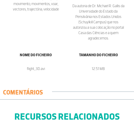
movimento, movimentos, voar,
Da autoria de Dr. Michael R. Gallis da
vectores, trajectória, velocidade
Universidade do Estado da
Pensilvânia nos Estados Unidos
(Schuylkill Campus) que nos
autorizou a sua colocação no portal
Casa das Ciências e a quem
agradecemos.
NOME DO FICHEIRO
TAMANHO DO FICHEIRO
flight_3D.avi
12.51 MB
COMENTÁRIOS
RECURSOS RELACIONADOS