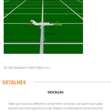
Se não visualizar o vídeo clique
aqui
.
DETALHES
DESCRIÇÃO
Vídeo que mostra as diferentes componentes vectoriais a actuarem num avião
que percorre uma trajectória circular. Repare-se sobretudo no vector peso e no