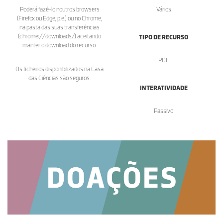
Poderá fazê-lo noutros browsers
Vários
(Firefox ou Edge, p.e.) ou no Chrome,
na pasta das suas transferências
(chrome://downloads/) aceitando
TIPO DE RECURSO
manter o download do recurso.
PDF
Os ficheiros disponibilizados na Casa
das Ciências são seguros.
INTERATIVIDADE
Passivo