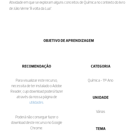
Atividade em que se exploram alguns conceitos de Química no contexto do livro
de Júlio Verne "À volta da Lua".
OBJETIVO DE APRENDIZAGEM
RECOMENDAÇÃO
CATEGORIA
Para visualizar este recurso,
Química - 11º Ano
necessita de ter instalado o Adobe
Reader, cujo download poderá fazer
através da nossa página de
UNIDADE
utilidades
.
Várias
Poderá não conseguir fazer o
download deste recurso no Google
Chrome.
TEMA