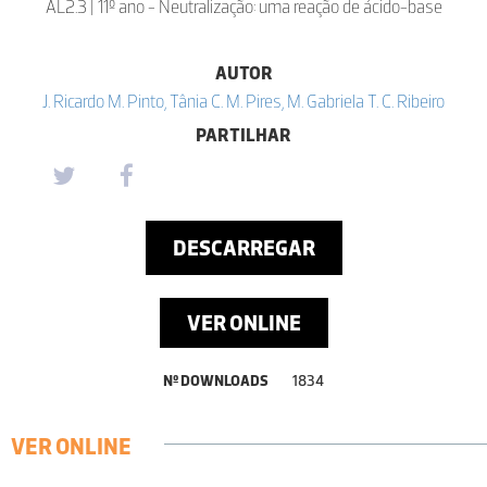
AL2.3 | 11º ano - Neutralização: uma reação de ácido-base
AUTOR
J. Ricardo M. Pinto, Tânia C. M. Pires, M. Gabriela T. C. Ribeiro
PARTILHAR
DESCARREGAR
VER ONLINE
Nº DOWNLOADS
1834
VER ONLINE