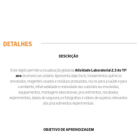
DETALHES
DESCRIÇÃO
Este objeto permite a visualização global da
Atividade Laboratorial 2.3 do 11º
ano
do ensino secundário. Apresenta objectivos, fundamentos químicos
envolvidos, reagentes usados e resíduos produzidos, riscos para a saúde e para
o ambiente, inflamabilidade e reatividade das substâncias envolvidas,
equipamentos, montagens laboratoriais, procedimentos, resultados
experimentais, dados de segurança e fotografias e vídeos de aspetos relevantes
dos procedimentos experimentais.
OBJETIVO DE APRENDIZAGEM