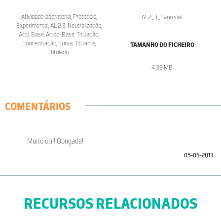
Atividade laboratorial, Protocolo,
AL2_3_11ano.swf
Experimental, AL 2.3, Neutralização,
Ácid, Base, Ácido-Base, Titulação,
Concentração, Curva, Titulante,
TAMANHO DO FICHEIRO
Titulado
4.39 MB
COMENTÁRIOS
Muito útil! Obrigada!
05-05-2013
RECURSOS RELACIONADOS