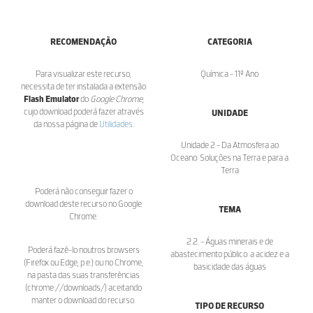
RECOMENDAÇÃO
CATEGORIA
Para visualizar este recurso,
Química - 11º Ano
necessita de ter instalada a extensão
Flash Emulator
do
Google Chrome
,
cujo download poderá fazer através
UNIDADE
da nossa página de
Utilidades
.
Unidade 2 - Da Atmosfera ao
Oceano: Soluções na Terra e para a
Terra
Poderá não conseguir fazer o
download deste recurso no Google
TEMA
Chrome.
2.2. - Águas minerais e de
Poderá fazê-lo noutros browsers
abastecimento público: a acidez e a
(Firefox ou Edge, p.e.) ou no Chrome,
basicidade das águas
na pasta das suas transferências
(chrome://downloads/) aceitando
manter o download do recurso.
TIPO DE RECURSO