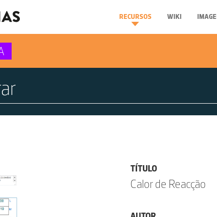
RECURSOS
WIKI
IMAGE
A
TÍTULO
Calor de Reacção
AUTOR