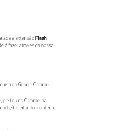
stalada a extensão
Flash
derá fazer através da nossa
ecurso no Google Chrome.
, p.e.) ou no Chrome, na
loads/) aceitando manter o