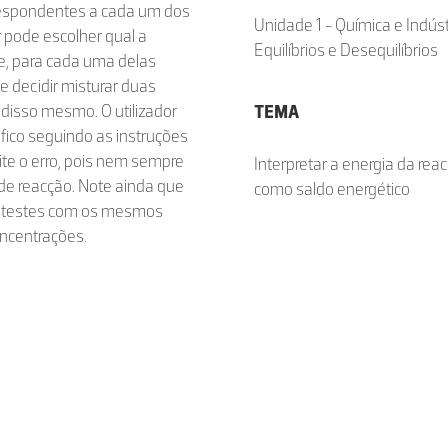
espondentes a cada um dos
Unidade 1 - Química e Indúst
r pode escolher qual a
Equilíbrios e Desequilíbrios
e, para cada uma delas
e decidir misturar duas
disso mesmo. O utilizador
TEMA
fico seguindo as instruções
te o erro, pois nem sempre
Interpretar a energia da rea
de reacção. Note ainda que
como saldo energético
os testes com os mesmos
ncentrações.