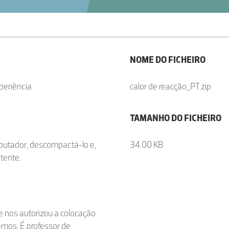
NOME DO FICHEIRO
xperiência
calor de reacção_PT.zip
TAMANHO DO FICHEIRO
mputador, descompactá-lo e,
34.00 KB
stente.
 nos autorizou a colocação
mos. É professor de