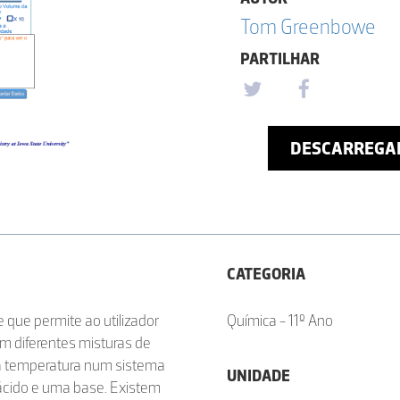
Tom Greenbowe
PARTILHAR
DESCARREGA
CATEGORIA
que permite ao utilizador
Química - 11º Ano
com diferentes misturas de
da temperatura num sistema
UNIDADE
cido e uma base. Existem