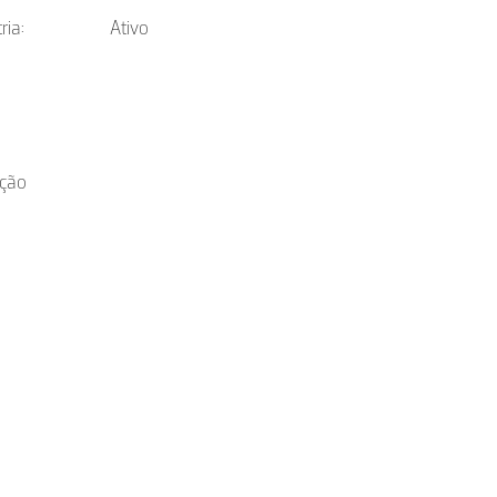
ria:
Ativo
cção