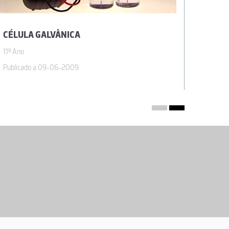
CÉLULA GALVÂNICA
COMB
11º Ano
11º Ano
Publicado a 09-06-2009
Publica