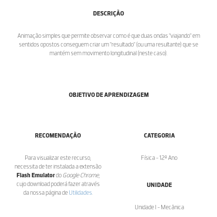
DESCRIÇÃO
Animação simples que permite observar como é que duas ondas "viajando" em
sentidos opostos conseguem criar um "resultado" (ou uma resultante) que se
mantém sem movimento longitudinal (neste caso).
OBJETIVO DE APRENDIZAGEM
RECOMENDAÇÃO
CATEGORIA
Para visualizar este recurso,
Física - 12º Ano
necessita de ter instalada a extensão
Flash Emulator
do
Google Chrome
,
cujo download poderá fazer através
UNIDADE
da nossa página de
Utilidades
.
Unidade I - Mecânica