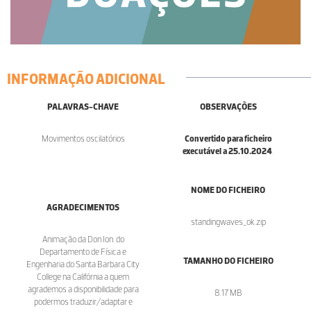
INFORMAÇÃO ADICIONAL
PALAVRAS-CHAVE
OBSERVAÇÕES
Movimentos oscilatórios
Convertido para ficheiro
executável a 25.10.2024
.
NOME DO FICHEIRO
AGRADECIMENTOS
standingwaves_ok.zip
Animação da Don Ion. do
Departamento de Física e
TAMANHO DO FICHEIRO
Engenharia do Santa Barbara City
College na Califórnia a quem
agrademos a disponibilidade para
8.17 MB
podermos traduzir/adaptar e