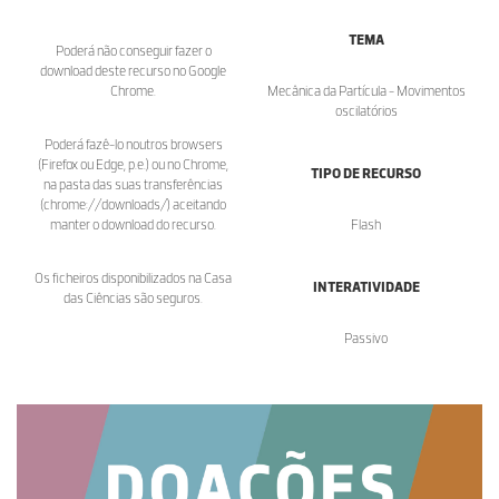
TEMA
Poderá não conseguir fazer o
download deste recurso no Google
Chrome.
Mecânica da Partícula - Movimentos
oscilatórios
Poderá fazê-lo noutros browsers
(Firefox ou Edge, p.e.) ou no Chrome,
TIPO DE RECURSO
na pasta das suas transferências
(chrome://downloads/) aceitando
manter o download do recurso.
Flash
Os ficheiros disponibilizados na Casa
INTERATIVIDADE
das Ciências são seguros.
Passivo