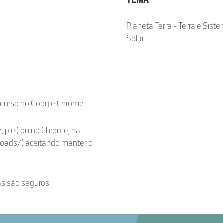
TEMA
Planeta Terra - Terra e Sist
Solar
ecurso no Google Chrome.
, p.e.) ou no Chrome, na
loads/) aceitando manter o
as são seguros.