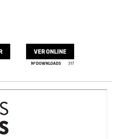
R
VER ONLINE
Nº DOWNLOADS
317