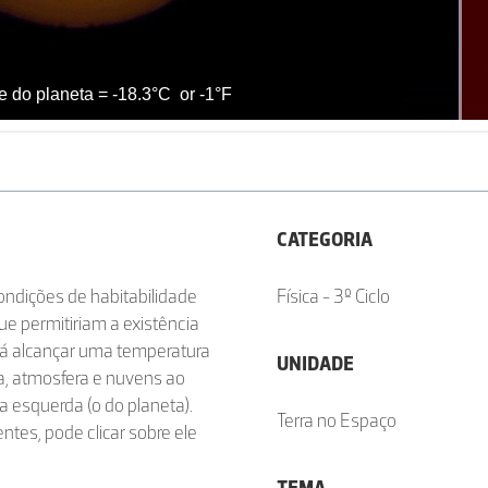
CATEGORIA
condições de habitabilidade
Física - 3º Ciclo
ue permitiriam a existência
rá alcançar uma temperatura
UNIDADE
a, atmosfera e nuvens ao
 da esquerda (o do planeta).
Terra no Espaço
es, pode clicar sobre ele