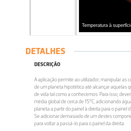
DETALHES
DESCRIÇÃO
A aplicação permite ao utilizador, manipular as 
de um planeta hipotético até alcançar aquelas q
de vida tal como a conhecemos. Para isso, deve
o
média global de cerca de 15
C, adicionando águ
planeta a partir do painel à direita para o painel
Se adicionar demasiado de um destes component
para voltar a passá-lo para o painel da direita.