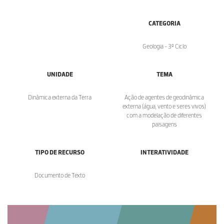
CATEGORIA
Geologia - 3º Ciclo
UNIDADE
TEMA
Dinâmica externa da Terra
Ação de agentes de geodinâmica
externa (água, vento e seres vivos)
com a modelação de diferentes
paisagens
TIPO DE RECURSO
INTERATIVIDADE
Documento de Texto