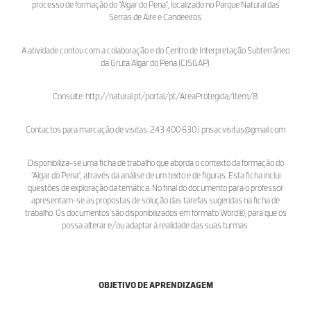
processo de formação do “Algar do Pena”, localizado no Parque Natural das
Serras de Aire e Candeeiros.
A atividade contou com a colaboração e do Centro de Interpretação Subterrâneo
da Gruta Algar do Pena (CISGAP).
Consulte: http://natural.pt/portal/pt/AreaProtegida/Item/8
Contactos para marcação de visitas: 243 400 630 | pnsacvisitas@gmail.com
Disponibiliza-se uma ficha de trabalho que aborda o contexto da formação do
“Algar do Pena”, através da análise de um texto e de figuras. Esta ficha inclui
questões de exploração da temática. No final do documento para o professor
apresentam-se as propostas de solução das tarefas sugeridas na ficha de
trabalho. Os documentos são disponibilizados em formato Word®, para que os
possa alterar e/ou adaptar à realidade das suas turmas.
OBJETIVO DE APRENDIZAGEM