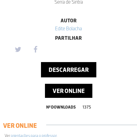
Serra de Sintra
AUTOR
Edite Bolacha
PARTILHAR
DESCARREGAR
VER ONLINE
Nº DOWNLOADS
1375
VER ONLINE
Ver
orientações para o professor
.