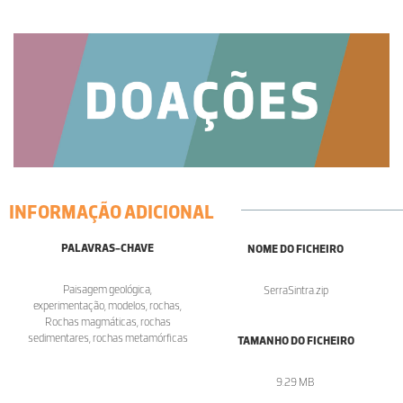
INFORMAÇÃO ADICIONAL
PALAVRAS-CHAVE
NOME DO FICHEIRO
Paisagem geológica,
SerraSintra.zip
experimentação, modelos, rochas,
Rochas magmáticas, rochas
sedimentares, rochas metamórficas
TAMANHO DO FICHEIRO
9.29 MB