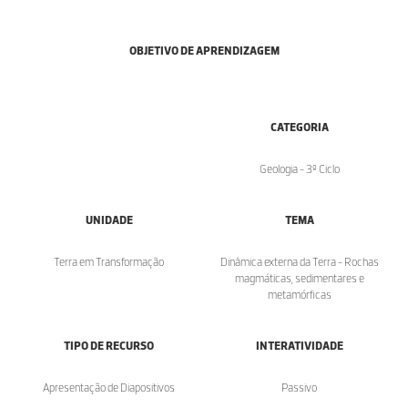
OBJETIVO DE APRENDIZAGEM
CATEGORIA
Geologia - 3º Ciclo
UNIDADE
TEMA
Terra em Transformação
Dinâmica externa da Terra - Rochas
magmáticas, sedimentares e
metamórficas
TIPO DE RECURSO
INTERATIVIDADE
Apresentação de Diapositivos
Passivo