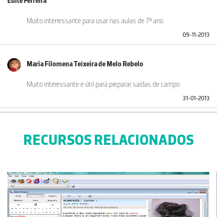
Edite Ferreira
Muito interressante para usar nas aulas de 7º ano.
09-11-2013
Maria Filomena Teixeira de Melo Rebelo
Muito interessante e útil para preparar saídas de campo.
31-01-2013
Alexandra Coelho
RECURSOS RELACIONADOS
Excelente material!
29-03-2012
Sónia
Excelente trabalho da Prof. Dra. Edite Bolacha. Em virtude de não