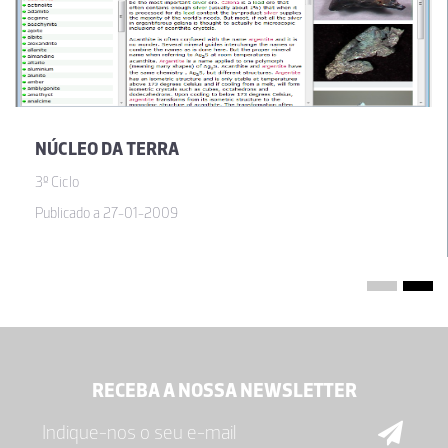
ter a possibilidade de levar os meus alunos a uma aula de campo
à Serra de Sintra pois a distância é um entrave à sua realização.
Assim, pretendo utilizar este material para uma aula de campo
virtual a esta área. Não é a mesma coisa, eu sei, mas assim
possibilito aos meus alunos uma perceção da geologia desta
região.
NÚCLEO DA TERRA
26-03-2012
3º Ciclo
Maria do Carmo Matado Pato Alvarinho
Publicado a 27-01-2009
Acabei de fazer o download e penso poder vir a utilizar no próximo
ano letivo. Parece-me importante e interessante.
26-03-2012
RECEBA A NOSSA NEWSLETTER