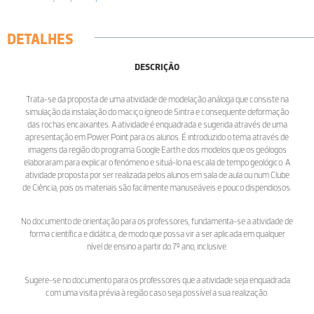
DETALHES
DESCRIÇÃO
Trata-se da proposta de uma atividade de modelação análoga que consiste na
simulação da instalação do maciço ígneo de Sintra e consequente deformação
das rochas encaixantes. A atividade é enquadrada e sugerida através de uma
apresentação em Power Point para os alunos. É introduzido o tema através de
imagens da região do programa Google Earth e dos modelos que os geólogos
elaboraram para explicar o fenómeno e situá-lo na escala de tempo geológico. A
atividade proposta por ser realizada pelos alunos em sala de aula ou num Clube
de Ciência, pois os materiais são facilmente manuseáveis e pouco dispendiosos.
No documento de orientação para os professores, fundamenta-se a atividade de
forma científica e didática, de modo que possa vir a ser aplicada em qualquer
nível de ensino a partir do 7º ano, inclusive.
Sugere-se no documento para os professores que a atividade seja enquadrada
com uma visita prévia à região caso seja possível a sua realização.