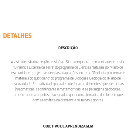
DETALHES
DESCRIÇÃO
A visita de estudo à região de Mafra e Sintra enquadra-se na unidade de ensino
“Dinâmica Externa da Terra” do programa de Ciências Naturais do 7º ano de
escolaridade e, sujeita às devidas adaptações, no tema “Geologia, problemas e
materiais do quotidiano” do programa de Biologia e Geologia do 11º ano de
escolaridade. Esta atividade para além de focar os diferentes tipos de rochas
(magmáticas, sedimentares e metamórficas) e as paisagens geológicas,
também aborda aspetos relacionados quer com a temática dos fósseis quer
com a temática da ocorrência de falhas e dobras.
OBJETIVO DE APRENDIZAGEM