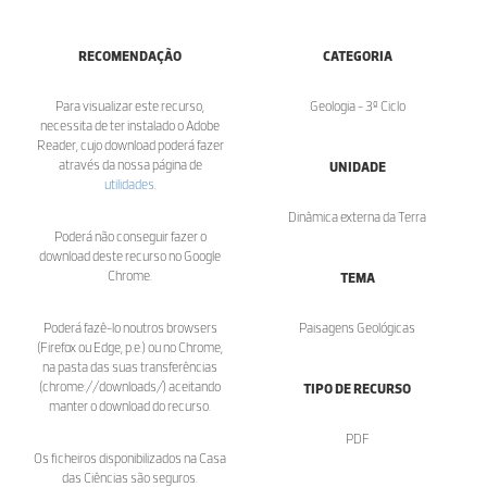
RECOMENDAÇÃO
CATEGORIA
Para visualizar este recurso,
Geologia - 3º Ciclo
necessita de ter instalado o Adobe
Reader, cujo download poderá fazer
através da nossa página de
UNIDADE
utilidades
.
Dinâmica externa da Terra
Poderá não conseguir fazer o
download deste recurso no Google
Chrome.
TEMA
Poderá fazê-lo noutros browsers
Paisagens Geológicas
(Firefox ou Edge, p.e.) ou no Chrome,
na pasta das suas transferências
(chrome://downloads/) aceitando
TIPO DE RECURSO
manter o download do recurso.
PDF
Os ficheiros disponibilizados na Casa
das Ciências são seguros.