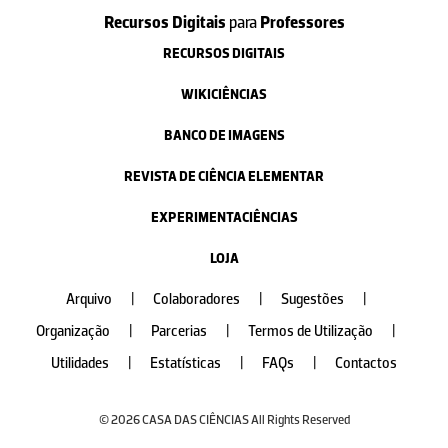
Conceição Pires
Recursos Digitais
para
Professores
RECURSOS DIGITAIS
Muito Bom
16-10-2017
WIKICIÊNCIAS
BANCO DE IMAGENS
Anabela Costa Abreu
REVISTA DE CIÊNCIA ELEMENTAR
Recurso muito útil para abordar o ciclo das rochas.
EXPERIMENTACIÊNCIAS
08-09-2017
LOJA
cidalia santos de aguiar
Arquivo
|
Colaboradores
|
Sugestões
|
Muito bom
Organização
|
Parcerias
|
Termos de Utilização
|
28-07-2017
Utilidades
|
Estatísticas
|
FAQs
|
Contactos
Nélia Melo
© 2026 CASA DAS CIÊNCIAS All Rights Reserved