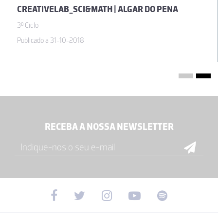
10-10-2020
CREATIVELAB_SCI&MATH | ALGAR DO PENA
3º Ciclo
Ana Cristina Oliveira
Publicado a 31-10-2018
Muito bom.
25-09-2020
conceição Maria Brás Fernandes
Muito bom, mesmo. Uma animação vale por mil palavras
RECEBA A NOSSA NEWSLETTER
25-09-2020
Susana Isabel Pineu Botelho
Muito Bom
01-04-2019