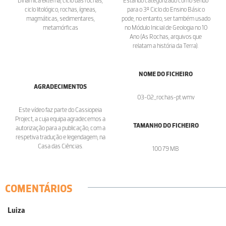
Dinâmica externa, ciclo das rochas,
Estando categorizado como sendo
ciclo litológico, rochas, ígneas,
para o 3º Ciclo do Ensino Básico
magmáticas, sedimentares,
pode, no entanto, ser também usado
metamórficas
no Módulo Inicial de Geologia no 10
Ano (As Rochas, arquivos que
relatam a história da Terra).
NOME DO FICHEIRO
AGRADECIMENTOS
03-02_rochas-pt.wmv
Este vídeo faz parte do Cassiopeia
Project, a cuja equipa agradecemos a
TAMANHO DO FICHEIRO
autorização para a publicação, com a
respetiva tradução e legendagem, na
Casa das Ciências.
100.79 MB
COMENTÁRIOS
Luiza