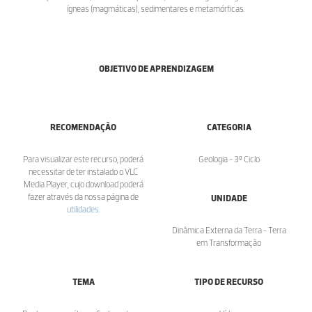
ígneas (magmáticas), sedimentares e metamórficas.
OBJETIVO DE APRENDIZAGEM
RECOMENDAÇÃO
CATEGORIA
Para visualizar este recurso, poderá
Geologia - 3º Ciclo
necessitar de ter instalado o VLC
Media Player, cujo download poderá
fazer através da nossa página de
UNIDADE
utilidades
.
Dinâmica Externa da Terra - Terra
em Transformação
TEMA
TIPO DE RECURSO