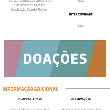
Rochas magmáticas, Sedimentares
Vídeo
e Metamórficas : Génese e
Constituição; Ciclo das Rochas.
INTERATIVIDADE
Baixa
INFORMAÇÃO ADICIONAL
PALAVRAS-CHAVE
OBSERVAÇÕES