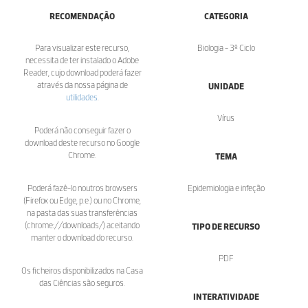
RECOMENDAÇÃO
CATEGORIA
Para visualizar este recurso,
Biologia - 3º Ciclo
necessita de ter instalado o Adobe
Reader, cujo download poderá fazer
através da nossa página de
UNIDADE
utilidades
.
Vírus
Poderá não conseguir fazer o
download deste recurso no Google
Chrome.
TEMA
Poderá fazê-lo noutros browsers
Epidemiologia e infeção
(Firefox ou Edge, p.e.) ou no Chrome,
na pasta das suas transferências
(chrome://downloads/) aceitando
TIPO DE RECURSO
manter o download do recurso.
PDF
Os ficheiros disponibilizados na Casa
das Ciências são seguros.
INTERATIVIDADE