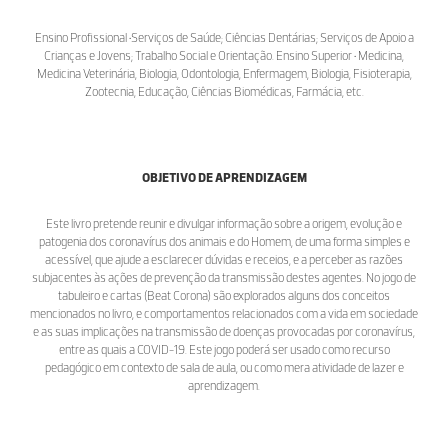
Ensino Profissional •Serviços de Saúde; Ciências Dentárias; Serviços de Apoio a
Crianças e Jovens; Trabalho Social e Orientação. Ensino Superior • Medicina,
Medicina Veterinária, Biologia, Odontologia, Enfermagem, Biologia, Fisioterapia,
Zootecnia, Educação, Ciências Biomédicas, Farmácia, etc.
OBJETIVO DE APRENDIZAGEM
Este livro pretende reunir e divulgar informação sobre a origem, evolução e
patogenia dos coronavírus dos animais e do Homem, de uma forma simples e
acessível, que ajude a esclarecer dúvidas e receios, e a perceber as razões
subjacentes às ações de prevenção da transmissão destes agentes. No jogo de
tabuleiro e cartas (Beat Corona) são explorados alguns dos conceitos
mencionados no livro, e comportamentos relacionados com a vida em sociedade
e as suas implicações na transmissão de doenças provocadas por coronavírus,
entre as quais a COVID-19. Este jogo poderá ser usado como recurso
pedagógico em contexto de sala de aula, ou como mera atividade de lazer e
aprendizagem.