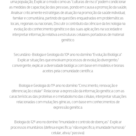
uma população; Explicar o modo como as “culturas de risco” podem condicionar
as medidas de capacitação das pessoas, pondo em causa a promoção da saúde;
Analisar criticamente estratégias de atuação na promoção da saúde individual,
familiar e comunitária, partindo de questões enquadradas em problemáticas
locais, regionais ou nacionais; Discutir o contributo da ciência e da tecnologia na
evolução do conhecimento genético e das suas aplicações na sociedade e
interpretar informação relativa a estruturas celulares portadoras de material
genético.
Secundário • Biologia e Geologia do 10º ano no domínio “Evolução Biológica”:
Explicar situações que envolvam processos de evolução divergente/
convergente; explicar a diversidade biológica com base em modelos e teorias
aceites pela comunidade científica.
Biologia e Geologia do 11º ano no domínio “Crescimento, renovação e
diferenciação celular”: Relacionar a expressão da informação genética com as
características das proteínas e o metabolismo das células; interpretar situações
relacionadas com mutações génicas, com base em conhecimentos de
expressão genética.
Biologia do 12º ano no domínio “Imunidade e controlo de doenças”: Explicar
processos imunitários (defesa específica/ não específica; imunidade humoral/
celular, ativa/ passiva).