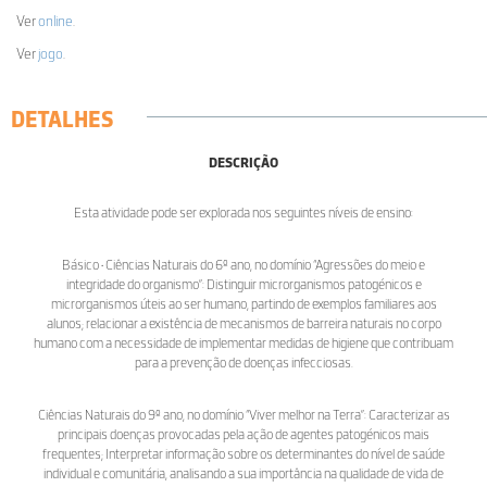
Ver
online
.
Ver
jogo
.
DETALHES
DESCRIÇÃO
Esta atividade pode ser explorada nos seguintes níveis de ensino:
Básico • Ciências Naturais do 6º ano, no domínio “Agressões do meio e
integridade do organismo”: Distinguir microrganismos patogénicos e
microrganismos úteis ao ser humano, partindo de exemplos familiares aos
alunos; relacionar a existência de mecanismos de barreira naturais no corpo
humano com a necessidade de implementar medidas de higiene que contribuam
para a prevenção de doenças infecciosas.
Ciências Naturais do 9º ano, no domínio “Viver melhor na Terra”: Caracterizar as
principais doenças provocadas pela ação de agentes patogénicos mais
frequentes; Interpretar informação sobre os determinantes do nível de saúde
individual e comunitária, analisando a sua importância na qualidade de vida de