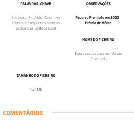
PALAVRAS-CHAVE
OBSERVAÇÕES
Estatística, Estatística Descritiva,
Recurso Premiado em 2023 -
Tabelas de Frequências, Medidas
Prémio de Mérito
Estatísticas, Gráficos Excel
NOME DO FICHEIRO
Para Casa das Ciências - Versão
Revista.zip
TAMANHO DO FICHEIRO
11.24 MB
COMENTÁRIOS