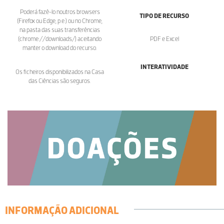
Poderá fazê-lo noutros browsers
TIPO DE RECURSO
(Firefox ou Edge, p.e.) ou no Chrome,
na pasta das suas transferências
(chrome://downloads/) aceitando
PDF e Excel
manter o download do recurso.
INTERATIVIDADE
Os ficheiros disponibilizados na Casa
das Ciências são seguros.
INFORMAÇÃO ADICIONAL