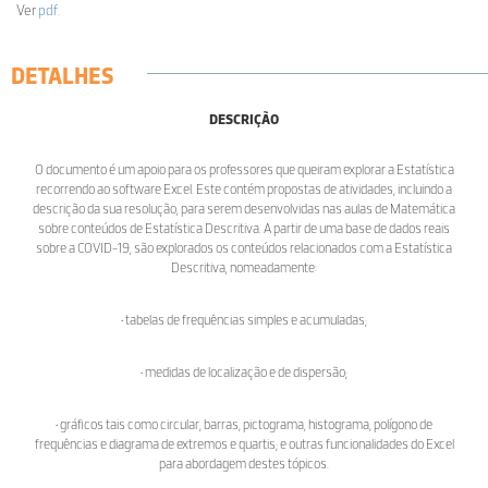
Ver
pdf
.
DETALHES
DESCRIÇÃO
O documento é um apoio para os professores que queiram explorar a Estatística
recorrendo ao software Excel. Este contém propostas de atividades, incluindo a
descrição da sua resolução, para serem desenvolvidas nas aulas de Matemática
sobre conteúdos de Estatística Descritiva. A partir de uma base de dados reais
sobre a COVID-19, são explorados os conteúdos relacionados com a Estatística
Descritiva, nomeadamente:
• tabelas de frequências simples e acumuladas;
• medidas de localização e de dispersão;
• gráficos tais como circular, barras, pictograma, histograma, polígono de
frequências e diagrama de extremos e quartis; e outras funcionalidades do Excel
para abordagem destes tópicos.