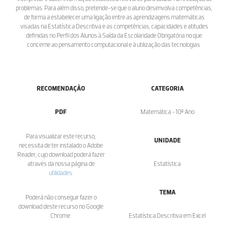
problemas. Para além disso, pretende-se que o aluno desenvolva competências,
de forma a estabelecer uma ligação entre as aprendizagens matemáticas
visadas na Estatística Descritiva e as competências, capacidades e atitudes
definidas no Perfil dos Alunos à Saída da Escolaridade Obrigatória no que
concerne ao pensamento computacional e à utilização das tecnologias.
RECOMENDAÇÃO
CATEGORIA
PDF
Matemática - 10º Ano
Para visualizar este recurso,
UNIDADE
necessita de ter instalado o Adobe
Reader, cujo download poderá fazer
através da nossa página de
Estatística
utilidades
.
TEMA
Poderá não conseguir fazer o
download deste recurso no Google
Chrome.
Estatística Descritiva em Excel