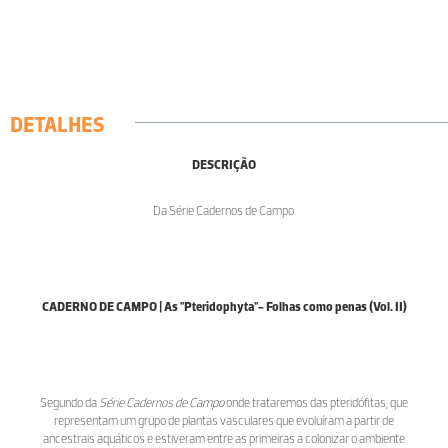
DETALHES
DESCRIÇÃO
Da Série Cadernos de Campo.
CADERNO DE CAMPO | As "Pteridophyta"- Folhas como penas (Vol. II)
Segundo da
Série Cadernos de Campo
onde trataremos das pteridófitas, que
representam um grupo de plantas vasculares que evoluíram a partir de
ancestrais aquáticos e estiveram entre as primeiras a colonizar o ambiente