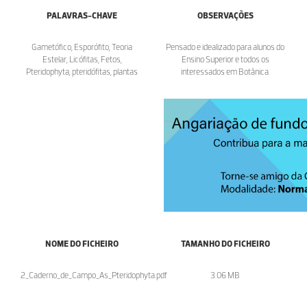
PALAVRAS-CHAVE
OBSERVAÇÕES
Gametófico, Esporófito, Teoria
Pensado e idealizado para alunos do
Estelar, Licófitas, Fetos,
Ensino Superior e todos os
Pteridophyta, pteridófitas, plantas
interessados em Botânica.
NOME DO FICHEIRO
TAMANHO DO FICHEIRO
2_Caderno_de_Campo_As_Pteridophyta.pdf
3.06 MB