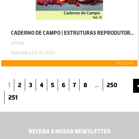
CADERNO DE CAMPO | ESTRUTURAS REPRODUTORAS (VOL. IX)
12º Ano
Publicado a 07-10-2025
BIOLOGIA
1
2
3
4
5
6
7
8
...
250
251
RECEBA A NOSSA NEWSLETTER