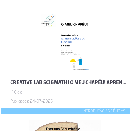
CREATIVE LAB SCI&MATH I O MEU CHAPÉU! APRENDER SOBRE AS INSTITUIÇÕES E OS SERVIÇOS
1º Ciclo
Publicado a 24-07-2026
INTRODUÇÃO ÀS CIÊNCIAS