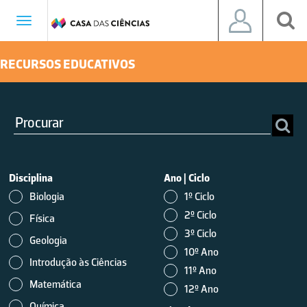
Toggle
navigation
RECURSOS EDUCATIVOS
Disciplina
Ano
|
Ciclo
Biologia
1º Ciclo
2º Ciclo
Física
3º Ciclo
Geologia
10º Ano
Introdução às Ciências
11º Ano
Matemática
12º Ano
Química