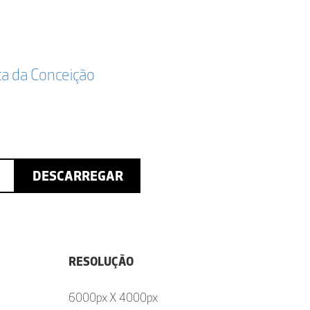
ta da Conceição
DESCARREGAR
RESOLUÇÃO
6000px X 4000px