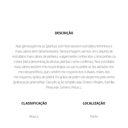
DESCRIÇÃO
Nas gimnospérmicas (plantas sem flor) existem estróbilos femininos e
masculinos bem desenvolvidos. Nesta imagem, vemos um conjunto de
estróbilos masculinos de pinheiro, vulgarmente conhecidos como pinhas ou
cones (daí a denominação destas plantas como coníferas). Nos estróbilos
masculinos existem microsporângios ou sacos polínicos (localizados nos
microesporófilos), que contêm microsporócitos (células-mães dos
micrósporos/grãos de pólen). Os grãos de pólen são dispersos pelo vento
(polinização anemófila). Classificação simplificada: Ordem: Pinales, Família:
Pinaceae, Género: Pinus L.
CLASSIFICAÇÃO
LOCALIZAÇÃO
Pinus L.
Porto