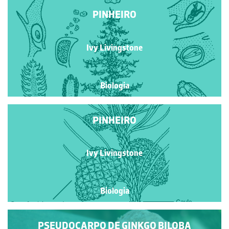
PINHEIRO
Ivy Livingstone
Biologia
PINHEIRO
Ivy Livingstone
Biologia
PSEUDOCARPO DE GINKGO BILOBA