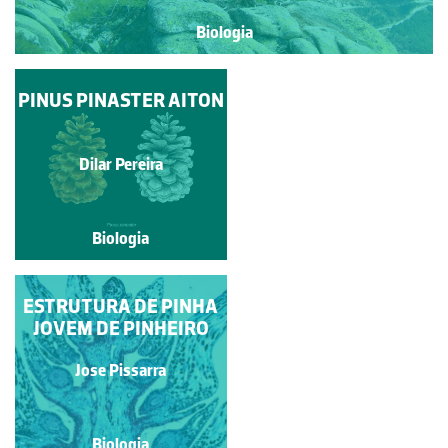
Biologia
PINUS PINASTER AITON
PINHEIRO-MANSO
Paulo Talhadas dos Santos
Dilar Pereira
Biologia
Biologia
ESTRUTURA DE PINHA
PINHA JOVEM DE
PINHEIRO APÓS SER
JOVEM DE PINHEIRO
POLINIZADA
Jose Pissarra
Jose Pissarra
Biologia
Biologia