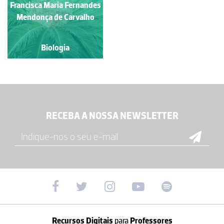
Francisca Maria Fernandes
Rubim Manuel Almeida da
Mendonça de Carvalho
Silva
Biologia
Biologia
RECEBA A NOSSA NEWSLETTER
Recursos Digitais
para
Professores