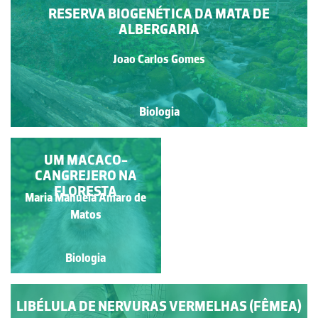
RESERVA BIOGENÉTICA DA MATA DE
ALBERGARIA
Joao Carlos Gomes
Biologia
UM MACACO-
ANÉMONA
CANGREJERO NA
FLORESTA
Ana Isabel dos Santos
Maria Manuela Amaro de
Rebelo
Matos
Biologia
Biologia
LIBÉLULA DE NERVURAS VERMELHAS (FÊMEA)