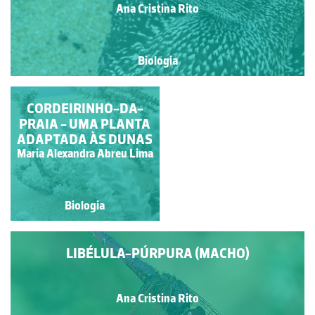
Ana Cristina Rito
Biologia
CASAL DE LIBÉLULA
CORDEIRINHO-DA-
IMPERADOR-MENOR
PRAIA - UMA PLANTA
(ANAX PARTHENOPE)
ADAPTADA ÀS DUNAS
Maria Alexandra Abreu Lima
Ana Cristina Rito
Biologia
Biologia
LIBÉLULA-PÚRPURA (MACHO)
Ana Cristina Rito