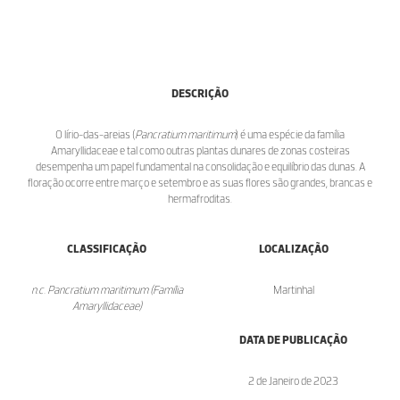
DESCRIÇÃO
O lírio-das-areias (
Pancratium maritimum
) é uma espécie da família
Amaryllidaceae e tal como outras plantas dunares de zonas costeiras
desempenha um papel fundamental na consolidação e equilíbrio das dunas. A
floração ocorre entre março e setembro e as suas flores são grandes, brancas e
hermafroditas.
CLASSIFICAÇÃO
LOCALIZAÇÃO
n.c. Pancratium maritimum (Família
Martinhal
Amaryllidaceae)
DATA DE PUBLICAÇÃO
2 de Janeiro de 2023