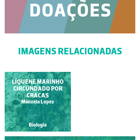
IMAGENS RELACIONADAS
PERCEBES E OUTROS
LÍQUENE MARINHO
INVERTEBRADOS
CIRCUNDADO POR
CRACAS
Francisco António Fidalgo
Manuela Lopes
Félix Dias
Biologia
Biologia