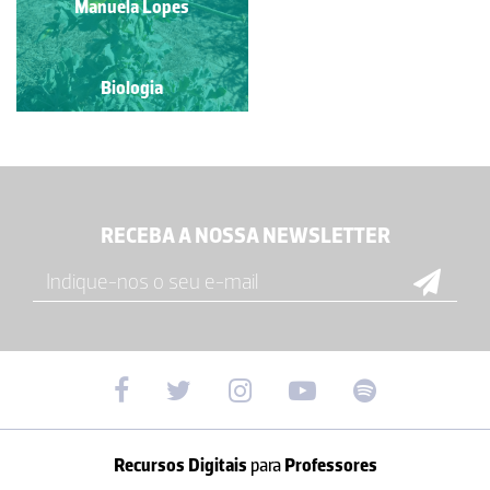
Manuela Lopes
Lima
Biologia
Biologia
RECEBA A NOSSA NEWSLETTER
Recursos Digitais
para
Professores