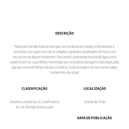
DESCRIÇÃO
Planta da Família Asteraceae que vive no litoral em dunas embrionárias e
primárias, nas quais tem de se adaptar a grandes amplitudes térmicas e à
escassez de água e nutrientes. Para evitar a perda excessiva de água, esta
espécie tem as suas folhas revestidas por uma densa lanugem esbranquiçada,
que por se assemelhar à lã dos cordeiros, está na origem do seu nome vulgar
’cordeirinho-da-praia’.
CLASSIFICAÇÃO
LOCALIZAÇÃO
Otanthus maritimus (L.) Hoffmanns.
Dunas de Tróia
& Link (Família Asteraceae)
DATA DE PUBLICAÇÃO