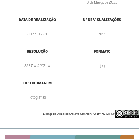
8 de Março de 2023
DATA DE REALIZAÇÃO
Nº DE VISUALIZAÇÕES
2022-05-21
2099
RESOLUÇÃO
FORMATO
2237px X 2121px
.jpg
TIPO DE IMAGEM
Fotografias
Licença de utilização Creative Commons CC BY-NC-SA 4.0