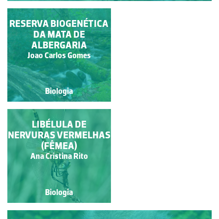
RESERVA BIOGENÉTICA
LÍQUENE MARINHO
CIRCUNDADO POR
DA MATA DE
ALBERGARIA
CRACAS
Joao Carlos Gomes
Manuela Lopes
Biologia
Biologia
ANÉMONA
LIBÉLULA DE
NERVURAS VERMELHAS
(FÊMEA)
Ana Isabel dos Santos
Ana Cristina Rito
Rebelo
Biologia
Biologia