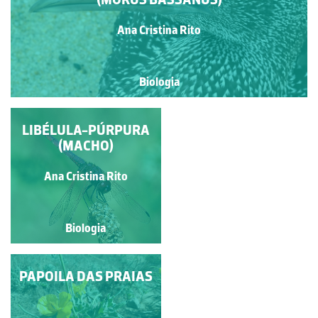
Ana Cristina Rito
Biologia
CASAL DE LIBÉLULA
LIBÉLULA-PÚRPURA
IMPERADOR-MENOR
(MACHO)
(ANAX PARTHENOPE)
Ana Cristina Rito
Ana Cristina Rito
Biologia
Biologia
LÍRIO DAS AREIAS -
PAPOILA DAS PRAIAS
UMA PLANTA DAS
DUNAS
Maria Alexandra Abreu