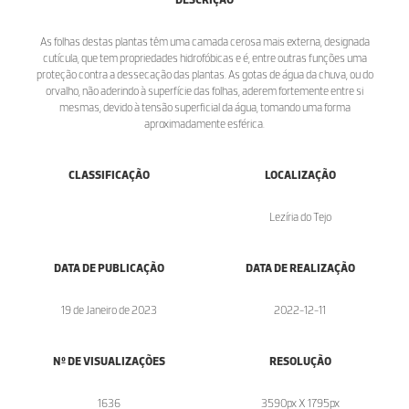
As folhas destas plantas têm uma camada cerosa mais externa, designada
cutícula, que tem propriedades hidrofóbicas e é, entre outras funções uma
proteção contra a dessecação das plantas. As gotas de água da chuva, ou do
orvalho, não aderindo à superfície das folhas, aderem fortemente entre si
mesmas, devido à tensão superficial da água, tomando uma forma
aproximadamente esférica.
CLASSIFICAÇÃO
LOCALIZAÇÃO
Lezíria do Tejo
DATA DE PUBLICAÇÃO
DATA DE REALIZAÇÃO
19 de Janeiro de 2023
2022-12-11
Nº DE VISUALIZAÇÕES
RESOLUÇÃO
1636
3590px X 1795px