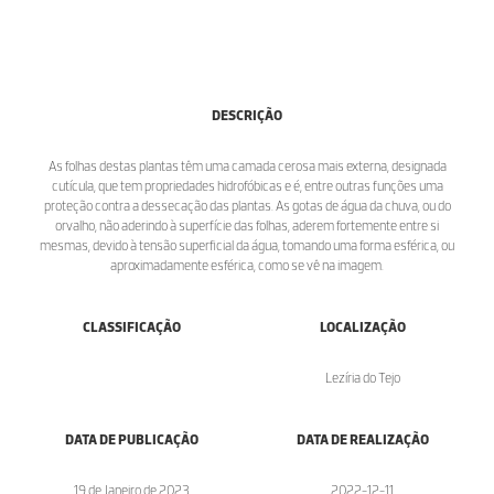
DESCRIÇÃO
As folhas destas plantas têm uma camada cerosa mais externa, designada
cutícula, que tem propriedades hidrofóbicas e é, entre outras funções uma
proteção contra a dessecação das plantas. As gotas de água da chuva, ou do
orvalho, não aderindo à superfície das folhas, aderem fortemente entre si
mesmas, devido à tensão superficial da água, tomando uma forma esférica, ou
aproximadamente esférica, como se vê na imagem.
CLASSIFICAÇÃO
LOCALIZAÇÃO
Lezíria do Tejo
DATA DE PUBLICAÇÃO
DATA DE REALIZAÇÃO
19 de Janeiro de 2023
2022-12-11