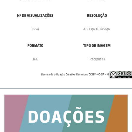
Nº DE VISUALIZAÇÕES
RESOLUÇÃO
1554
4608px X 3456px
FORMATO
TIPO DE IMAGEM
.JPG
Fotografias
Licença de utilização Creative Commons CC BY-NC-SA 4.0