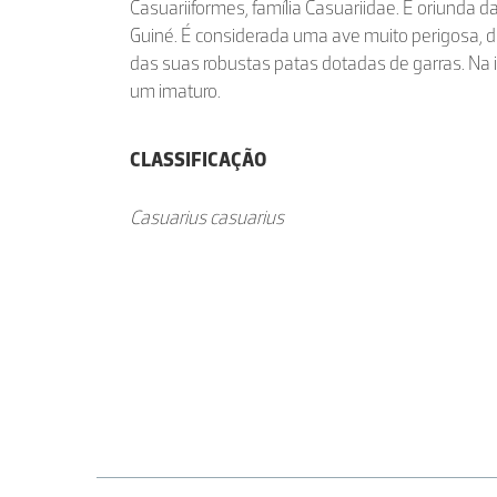
Casuariiformes, família Casuariidae. É oriunda d
Guiné. É considerada uma ave muito perigosa, 
das suas robustas patas dotadas de garras. N
um imaturo.
CLASSIFICAÇÃO
Casuarius casuarius