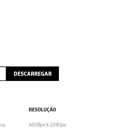
DESCARREGAR
RESOLUÇÃO
osa
4608px X 2240px