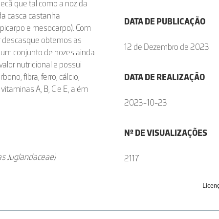
ecã que tal como a noz da
 da casca castanha
DATA DE PUBLICAÇÃO
(epicarpo e mesocarpo). Com
or descasque obtemos as
12 de Dezembro de 2023
um conjunto de nozes ainda
alor nutricional e possui
ono, fibra, ferro, cálcio,
DATA DE REALIZAÇÃO
vitaminas A, B, C e E, além
2023-10-23
Nº DE VISUALIZAÇÕES
das Juglandaceae)
2117
Licen