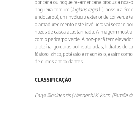
por cária ou nogueira-americana produz a noz-p
nogueira comum (
Juglans regia
L.), possui além
endocarpo), um invólucro exterior de cor verde 
o amadurecimento este invólucro vai secar e p
nozes de casca acastanhada. A imagem mostra 
com o pericarpo verde. A noz-pecã tem elevado v
proteína, gorduras polinsaturadas, hidratos de carb
fósforo, zinco, potássio e magnésio, assim como 
de outros antioxidantes.
CLASSIFICAÇÃO
Carya illinoinensis (Wangenh) K. Koch. (Família 