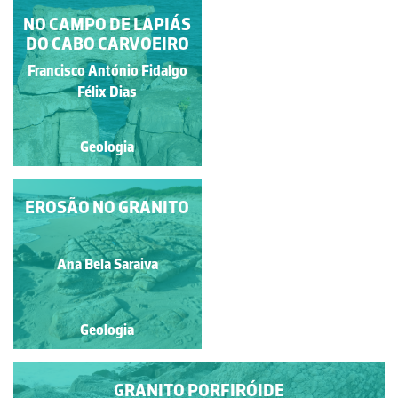
NO CAMPO DE LAPIÁS
METEORIZAÇÃO
DO CABO CARVOEIRO
BIOLÓGICA
Francisco António Fidalgo
José Luís Alves
Félix Dias
Geologia
Geologia
EROSÃO NO GRANITO
MANCHAS DE
REDUÇÃO-OXIDAÇÃO
EM CALCÁRIOS
Francisco António Fidalgo
MARGOSOS DO
Ana Bela Saraiva
Félix Dias
JURÁSSICO INFERIOR
Geologia
Geologia
GRANITO PORFIRÓIDE