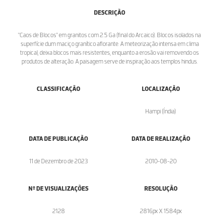
DESCRIÇÃO
"Caos de Blocos" em granitos com 2.5 Ga (final do Arcaico). Blocos isolados na
superfície dum maciço granítico aflorante. A meteorização intensa em clima
tropical, deixa blocos mais resistentes, enquanto a erosão vai removendo os
produtos de alteração. A paisagem serve de inspiração aos templos hindus.
CLASSIFICAÇÃO
LOCALIZAÇÃO
Hampi (Índia)
DATA DE PUBLICAÇÃO
DATA DE REALIZAÇÃO
11 de Dezembro de 2023
2010-08-20
Nº DE VISUALIZAÇÕES
RESOLUÇÃO
2128
2816px X 1584px