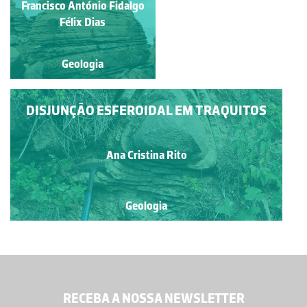
Francisco António Fidalgo
Ana Bela Saraiva
Félix Dias
Geologia
Geologia
DISJUNÇÃO ESFEROIDAL EM TRAQUITOS
Ana Cristina Rito
Geologia
RECEBA A NOSSA NEWSLETTER