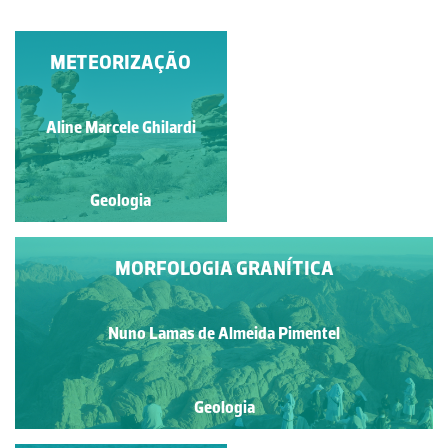
CÉREBRO GRANÍTICO
METEORIZAÇÃO
Aline Marcele Ghilardi
Francisco Sousa
Geologia
Geologia
MORFOLOGIA GRANÍTICA
Nuno Lamas de Almeida Pimentel
Geologia