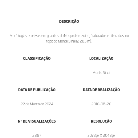
DESCRIÇÃO
Morfologias erosivas em granitos do Neoproterozoico, fraturados e alterados, no
topo do Monte Sinai (2 285 m).
CLASSIFICAÇÃO
LOCALIZAÇÃO
Monte Sinai
DATA DE PUBLICAÇÃO
DATA DE REALIZAÇÃO
22 de Março de 2024
2010-08-20
Nº DE VISUALIZAÇÕES
RESOLUÇÃO
2887
3072px X 2048px