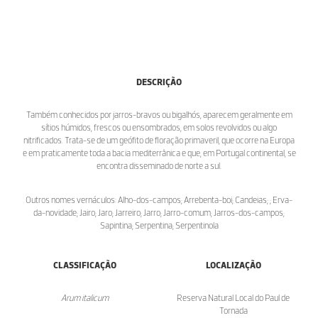
DESCRIÇÃO
Também conhecidos por jarros-bravos ou bigalhós, aparecem geralmente em
sítios húmidos, frescos ou ensombrados, em solos revolvidos ou algo
nitrificados. Trata-se de um geófito de floração primaveril, que ocorre na Europa
e em praticamente toda a bacia mediterrânica e que, em Portugal continental, se
encontra disseminado de norte a sul.
Outros nomes vernáculos: Alho-dos-campos; Arrebenta-boi; Candeias; ; Erva-
da-novidade; Jairo; Jaro; Jarreiro; Jarro; Jarro-comum; Jarros-dos-campos;
Sapintina; Serpentina; Serpentinola
CLASSIFICAÇÃO
LOCALIZAÇÃO
Arum italicum
Reserva Natural Local do Paul de
Tornada