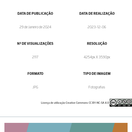
DATA DE PUBLICAÇÃO
DATA DE REALIZAÇÃO
29 de Janeiro de 2024
2023-12-06
Nº DE VISUALIZAÇÕES
RESOLUÇÃO
2117
4254px X 3590px
FORMATO
TIPO DE IMAGEM
.JPG
Fotografias
Licença de utilização Creative Commons CC BY-NC-SA 4.0