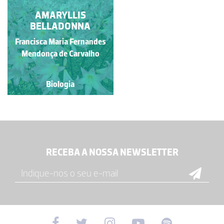
AMARYLLIS
ALLIUM
AMPELOPRASUM L.
BELLADONNA
(ALHO-BRAVO)
Francisca Maria Fernandes
Francisca Maria Fernandes
Mendonça de Carvalho
Mendonça de Carvalho
Biologia
Biologia
RECEBA A NOSSA NEWSLETTER