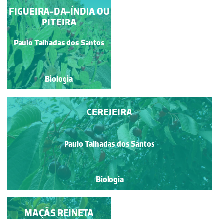
FIGUEIRA-DA-ÍNDIA OU
FRUTOS DE
MEDRONHEIRO
PITEIRA
Paulo Talhadas dos Santos
Paulo Talhadas dos Santos
Biologia
Biologia
CEREJEIRA
Paulo Talhadas dos Santos
Biologia
ALFARROBEIRA
MAÇÃS REINETA