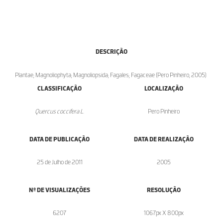
DESCRIÇÃO
Plantae; Magnoliophyta; Magnoliopsida; Fagales; Fagaceae (Pero Pinheiro, 2005)
CLASSIFICAÇÃO
LOCALIZAÇÃO
Quercus coccifera L.
Pero Pinheiro
DATA DE PUBLICAÇÃO
DATA DE REALIZAÇÃO
25 de Julho de 2011
2005
Nº DE VISUALIZAÇÕES
RESOLUÇÃO
6207
1067px X 800px