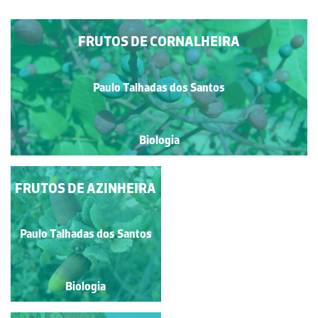
FRUTOS DE CORNALHEIRA
Paulo Talhadas dos Santos
Biologia
FRUTOS DE AZINHEIRA
FRUTOS IMATUROS
(AZEITONAS) DE
OLIVEIRA
Paulo Talhadas dos Santos
Paulo Talhadas dos Santos
Biologia
Biologia