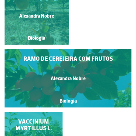
Paulo Talhadas dos Santos
Alexandra Nobre
Biologia
Biologia
RAMO DE CEREJEIRA COM FRUTOS
Alexandra Nobre
Biologia
VACCINIUM
MYRTILLUS L.