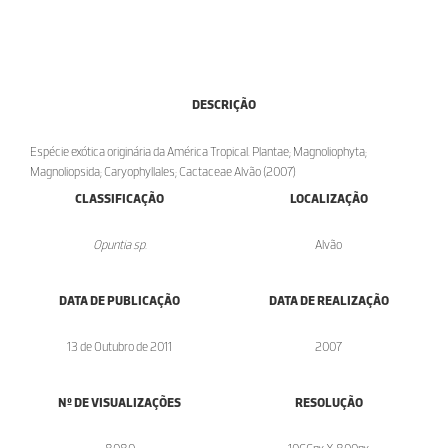
DESCRIÇÃO
Espécie exótica originária da América Tropical. Plantae; Magnoliophyta;
Magnoliopsida; Caryophyllales; Cactaceae Alvão (2007)
CLASSIFICAÇÃO
LOCALIZAÇÃO
Opuntia sp.
Alvão
DATA DE PUBLICAÇÃO
DATA DE REALIZAÇÃO
13 de Outubro de 2011
2007
Nº DE VISUALIZAÇÕES
RESOLUÇÃO