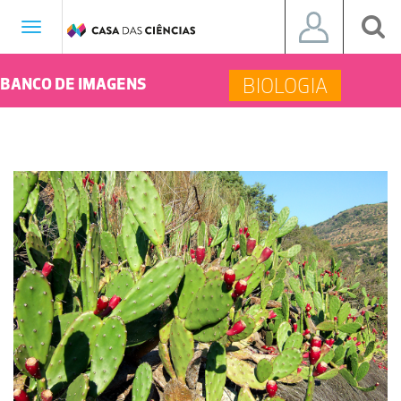
Toggle
navigation
BIOLOGIA
BANCO DE IMAGENS