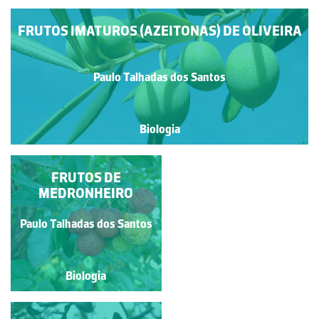
FRUTOS IMATUROS (AZEITONAS) DE OLIVEIRA
Paulo Talhadas dos Santos
Biologia
FRUTOS DE
FRUTOS DE
MEDRONHEIRO
AZINHEIRA
Paulo Talhadas dos Santos
Paulo Talhadas dos Santos
Biologia
Biologia