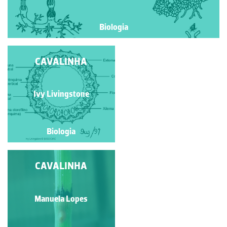
Biologia
CAVALINHA
CAVALINHA
Ivy Livingstone
Ivy Livingstone
Biologia
Biologia
CAVALINHA
CAVALINHA
Ivy Livingstone
Manuela Lopes