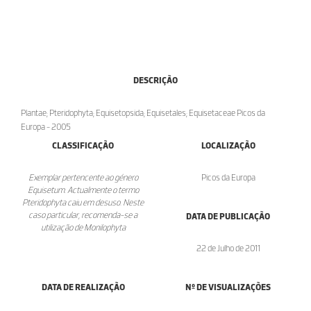
DESCRIÇÃO
Plantae; Pteridophyta; Equisetopsida; Equisetales; Equisetaceae Picos da
Europa - 2005
CLASSIFICAÇÃO
LOCALIZAÇÃO
Exemplar pertencente ao género
Picos da Europa
Equisetum. Actualmente o termo
Pteridophyta caiu em desuso. Neste
caso particular, recomenda-se a
DATA DE PUBLICAÇÃO
utilização de Monilophyta
22 de Julho de 2011
DATA DE REALIZAÇÃO
Nº DE VISUALIZAÇÕES