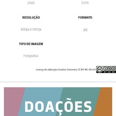
2005
5379
RESOLUÇÃO
FORMATO
800px X 1067px
.jpg
TIPO DE IMAGEM
Fotografias
Licença de utilização Creative Commons CC BY-NC-SA 4.0